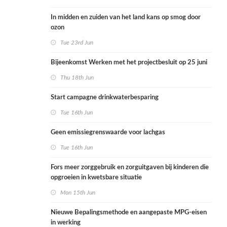
In midden en zuiden van het land kans op smog door
ozon
Tue 23rd Jun
Bijeenkomst Werken met het projectbesluit op 25 juni
Thu 18th Jun
Start campagne drinkwaterbesparing
Tue 16th Jun
Geen emissiegrenswaarde voor lachgas
Tue 16th Jun
Fors meer zorggebruik en zorguitgaven bij kinderen die
opgroeien in kwetsbare situatie
Mon 15th Jun
Nieuwe Bepalingsmethode en aangepaste MPG-eisen
in werking