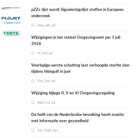
pZZs-lijst wordt Signaleringslijst stoffen in Europees
onderzoek
Mon 6th Jul
Wijzigingen in het stelsel Omgevingswet per 1 juli
2026
Fri 3rd Jul
Voorlopige eerste schatting laat verhoogde sterfte zien
tijdens hittegolf in juni
Thu 2nd Jul
Wijziging bijlage II, V en VI Omgevingsregeling
Wed 1st Jul
De helft van de Nederlandse bevolking heeft moeite
met informatie over gezondheid
Tue 30th Jun