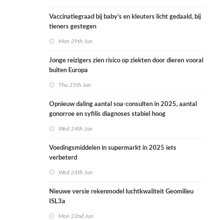
Vaccinatiegraad bij baby’s en kleuters licht gedaald, bij
tieners gestegen
Mon 29th Jun
Jonge reizigers zien risico op ziekten door dieren vooral
buiten Europa
Thu 25th Jun
Opnieuw daling aantal soa-consulten in 2025, aantal
gonorroe en syfilis diagnoses stabiel hoog
Wed 24th Jun
Voedingsmiddelen in supermarkt in 2025 iets
verbeterd
Wed 24th Jun
Nieuwe versie rekenmodel luchtkwaliteit Geomilieu
ISL3a
Mon 22nd Jun