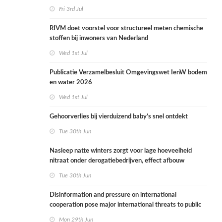
Fri 3rd Jul
RIVM doet voorstel voor structureel meten chemische
stoffen bij inwoners van Nederland
Wed 1st Jul
Publicatie Verzamelbesluit Omgevingswet IenW bodem
en water 2026
Wed 1st Jul
Gehoorverlies bij vierduizend baby’s snel ontdekt
Tue 30th Jun
Nasleep natte winters zorgt voor lage hoeveelheid
nitraat onder derogatiebedrijven, effect afbouw
derogatie nog niet zichtbaar
Tue 30th Jun
Disinformation and pressure on international
cooperation pose major international threats to public
health in the Netherlands
Mon 29th Jun