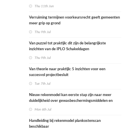
Thu 11th Jun
Verruiming termijnen voorkeursrecht geeft gemeenten
meer grip op grond
Thu 9th Jul
Van puzzel tot praktijk: dit zijn de belangrijkste
inzichten van de IPLO Schakeldagen
Thu 9th Jul
Van theorie naar praktijk: 5 inzichten voor een
succesvol projectbesluit
Tue 7th Jul
Nieuw rekenmodel kan eerste stap zijn naar meer
duidelijkheid over gewasbeschermingsmiddelen en
woonafstand
Mon 6th Jul
Handleiding bij rekenmodel plankostenscan
beschikbaar