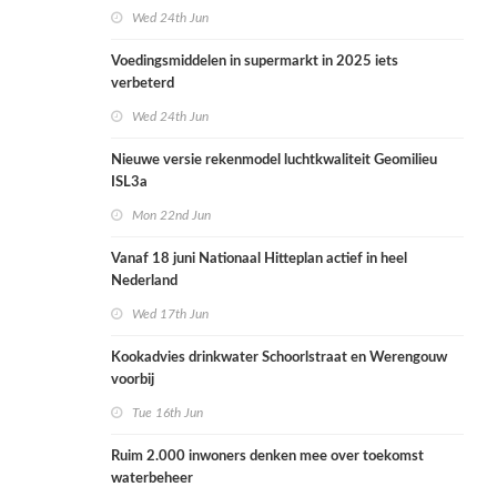
Wed 24th Jun
Voedingsmiddelen in supermarkt in 2025 iets
verbeterd
Wed 24th Jun
Nieuwe versie rekenmodel luchtkwaliteit Geomilieu
ISL3a
Mon 22nd Jun
Vanaf 18 juni Nationaal Hitteplan actief in heel
Nederland
Wed 17th Jun
Kookadvies drinkwater Schoorlstraat en Werengouw
voorbij
Tue 16th Jun
Ruim 2.000 inwoners denken mee over toekomst
waterbeheer