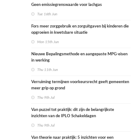
Geen emissiegrenswaarde voor lachgas
Tue 16th Jun
Fors meer zorggebruik en zorguitgaven bij kinderen die
opgroeien in kwetsbare situatie
Mon 15th Jun
Nieuwe Bepalingsmethode en aangepaste MPG-eisen
in werking
Thu 11th Jun
Verruiming termijnen voorkeursrecht geeft gemeenten
meer grip op grond
Thu 9th Jul
Van puzzel tot praktijk: dit zijn de belangrijkste
inzichten van de IPLO Schakeldagen
Thu 9th Jul
Van theorie naar praktijk: 5 inzichten voor een