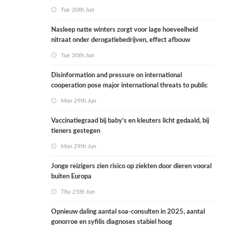
Tue 30th Jun
Nasleep natte winters zorgt voor lage hoeveelheid
nitraat onder derogatiebedrijven, effect afbouw
derogatie nog niet zichtbaar
Tue 30th Jun
Disinformation and pressure on international
cooperation pose major international threats to public
health in the Netherlands
Mon 29th Jun
Vaccinatiegraad bij baby’s en kleuters licht gedaald, bij
tieners gestegen
Mon 29th Jun
Jonge reizigers zien risico op ziekten door dieren vooral
buiten Europa
Thu 25th Jun
Opnieuw daling aantal soa-consulten in 2025, aantal
gonorroe en syfilis diagnoses stabiel hoog