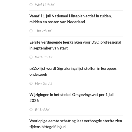
Wed 15th Jul
Vanaf 11 juli Nationaal Hitteplan actief in zuiden,
midden en oosten van Nederland
Thu 9th Jul
Eerste verdiepende leergangen voor DSO professional
in september van start
Wed 8th Jul
pZZs-lijst wordt Signaleringslijst stoffen in Europees
onderzoek
Mon 6th Jul
Wijzigingen in het stelsel Omgevingswet per 1 juli
2026
Fri 3rd Jul
Voorlopige eerste schatting laat verhoogde sterfte zien
tijdens hittegolf in juni