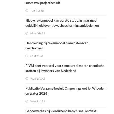
succesvol projectbesluit
Tue 7th Jul
Nieuw rekenmodel kan eerste stap zijn naar meer
duidelijkheid over gewasbeschermingsmiddelen en
woonafstand
Mon 6th Jul
Handleiding bij rekenmodel plankostenscan
beschikbaar
Fri 3rd Jul
RIVM doet voorstel voor structureel meten chemische
stoffen bij inwoners van Nederland
Wed 1st Jul
Publicatie Verzamelbesluit Omgevingswet IenW bodem
en water 2026
Wed 1st Jul
Gehoorverlies bij vierduizend baby’s snel ontdekt