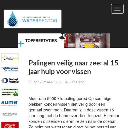
Toggl
navig
Palingen veilig naar zee: al 15
jaar hulp voor vissen
Sat 23rd May 2026
Lees Bron
Meer dan 5000 kilo paling gered Op sommige
plekken konden vissen niet veilig door een
gemaal zwemmen. Daarom zijn deze vissen 15
jaar lang met de hand over de dijk gezet. Hierdoor
konden duizenden dieren reizen naar de oceaan.
Zo helpt het waterschap direct bij het herstel van