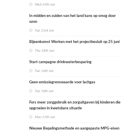
Wed 24th Jun
In midden en zuiden van het land kans op smog door
ozon
Tue 23rd Jun
Bijeenkomst Werken met het projectbesluit op 25 juni
Thu 18th Jun
Start campagne drinkwaterbesparing
Tue 16th Jun
Geen emissiegrenswaarde voor lachgas
Tue 16th Jun
Fors meer zorggebruik en zorguitgaven bij kinderen die
opgroeien in kwetsbare situatie
Mon 15th Jun
Nieuwe Bepalingsmethode en aangepaste MPG-eisen