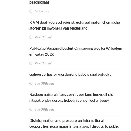
beschikbaar
Fri 3rd Jul
RIVM doet voorstel voor structureel meten chemische
stoffen bij inwoners van Nederland
Wed 1st Jul
Publicatie Verzamelbesluit Omgevingswet IenW bodem
en water 2026
Wed 1st Jul
Gehoorverlies bij vierduizend baby’s snel ontdekt
Tue 30th Jun
Nasleep natte winters zorgt voor lage hoeveelheid
nitraat onder derogatiebedrijven, effect afbouw
derogatie nog niet zichtbaar
Tue 30th Jun
Disinformation and pressure on international
cooperation pose major international threats to public