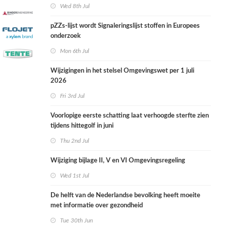
Wed 8th Jul
pZZs-lijst wordt Signaleringslijst stoffen in Europees
onderzoek
Mon 6th Jul
Wijzigingen in het stelsel Omgevingswet per 1 juli
2026
Fri 3rd Jul
Voorlopige eerste schatting laat verhoogde sterfte zien
tijdens hittegolf in juni
Thu 2nd Jul
Wijziging bijlage II, V en VI Omgevingsregeling
Wed 1st Jul
De helft van de Nederlandse bevolking heeft moeite
met informatie over gezondheid
Tue 30th Jun