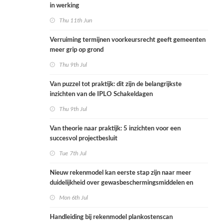
in werking
Thu 11th Jun
Verruiming termijnen voorkeursrecht geeft gemeenten
meer grip op grond
Thu 9th Jul
Van puzzel tot praktijk: dit zijn de belangrijkste
inzichten van de IPLO Schakeldagen
Thu 9th Jul
Van theorie naar praktijk: 5 inzichten voor een
succesvol projectbesluit
Tue 7th Jul
Nieuw rekenmodel kan eerste stap zijn naar meer
duidelijkheid over gewasbeschermingsmiddelen en
woonafstand
Mon 6th Jul
Handleiding bij rekenmodel plankostenscan