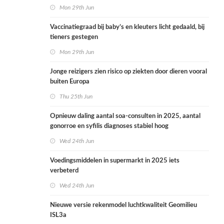
health in the Netherlands
Mon 29th Jun
Vaccinatiegraad bij baby’s en kleuters licht gedaald, bij
tieners gestegen
Mon 29th Jun
Jonge reizigers zien risico op ziekten door dieren vooral
buiten Europa
Thu 25th Jun
Opnieuw daling aantal soa-consulten in 2025, aantal
gonorroe en syfilis diagnoses stabiel hoog
Wed 24th Jun
Voedingsmiddelen in supermarkt in 2025 iets
verbeterd
Wed 24th Jun
Nieuwe versie rekenmodel luchtkwaliteit Geomilieu
ISL3a