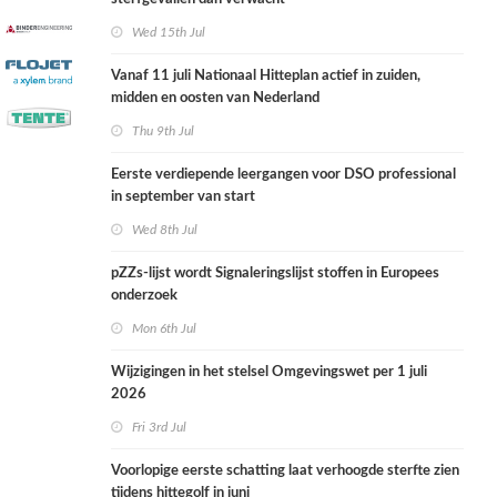
Wed 15th Jul
Vanaf 11 juli Nationaal Hitteplan actief in zuiden,
midden en oosten van Nederland
Thu 9th Jul
Eerste verdiepende leergangen voor DSO professional
in september van start
Wed 8th Jul
pZZs-lijst wordt Signaleringslijst stoffen in Europees
onderzoek
Mon 6th Jul
Wijzigingen in het stelsel Omgevingswet per 1 juli
2026
Fri 3rd Jul
Voorlopige eerste schatting laat verhoogde sterfte zien
tijdens hittegolf in juni