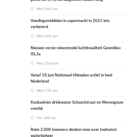
Wed 24th Jun
Voedingsmiddelen in supermarkt in 2025 iets
verbeterd
Wed 24th Jun
Nieuwe versie rekenmodel luchtkwaliteit Geomilieu
ISL3a
Mon 22nd Jun
Vanaf 18 juni Nationaal Hitteplan actief in heel
Nederland
Wed 17th Jun
Kookadvies drinkwater Schoorlstraat en Werengouw
voorbij
Tue 16th Jun
Ruim 2.000 inwoners denken mee over toekomst
waterbeheer