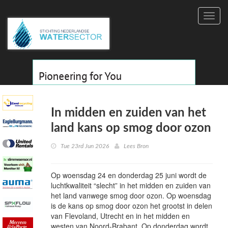
Toggl
navig
In midden en zuiden van het
land kans op smog door ozon
Tue 23rd Jun 2026
Lees Bron
Op woensdag 24 en donderdag 25 juni wordt de
luchtkwaliteit “slecht” in het midden en zuiden van
het land vanwege smog door ozon. Op woensdag
is de kans op smog door ozon het grootst in delen
van Flevoland, Utrecht en in het midden en
westen van Noord-Brabant. Op donderdag wordt