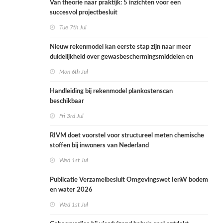
Van theorie naar praktijk: 5 inzichten voor een
succesvol projectbesluit
Tue 7th Jul
Nieuw rekenmodel kan eerste stap zijn naar meer
duidelijkheid over gewasbeschermingsmiddelen en
woonafstand
Mon 6th Jul
Handleiding bij rekenmodel plankostenscan
beschikbaar
Fri 3rd Jul
RIVM doet voorstel voor structureel meten chemische
stoffen bij inwoners van Nederland
Wed 1st Jul
Publicatie Verzamelbesluit Omgevingswet IenW bodem
en water 2026
Wed 1st Jul