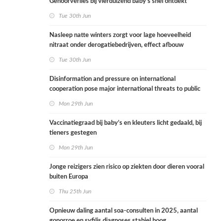
Gehoorverlies bij vierduizend baby’s snel ontdekt
Tue 30th Jun
Nasleep natte winters zorgt voor lage hoeveelheid
nitraat onder derogatiebedrijven, effect afbouw
derogatie nog niet zichtbaar
Tue 30th Jun
Disinformation and pressure on international
cooperation pose major international threats to public
health in the Netherlands
Mon 29th Jun
Vaccinatiegraad bij baby’s en kleuters licht gedaald, bij
tieners gestegen
Mon 29th Jun
Jonge reizigers zien risico op ziekten door dieren vooral
buiten Europa
Thu 25th Jun
Opnieuw daling aantal soa-consulten in 2025, aantal
gonorroe en syfilis diagnoses stabiel hoog