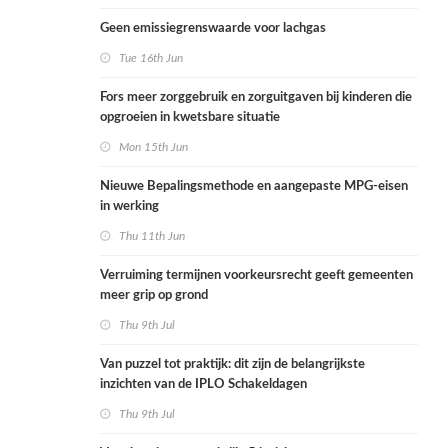
Geen emissiegrenswaarde voor lachgas
Tue 16th Jun
Fors meer zorggebruik en zorguitgaven bij kinderen die
opgroeien in kwetsbare situatie
Mon 15th Jun
Nieuwe Bepalingsmethode en aangepaste MPG-eisen
in werking
Thu 11th Jun
Verruiming termijnen voorkeursrecht geeft gemeenten
meer grip op grond
Thu 9th Jul
Van puzzel tot praktijk: dit zijn de belangrijkste
inzichten van de IPLO Schakeldagen
Thu 9th Jul