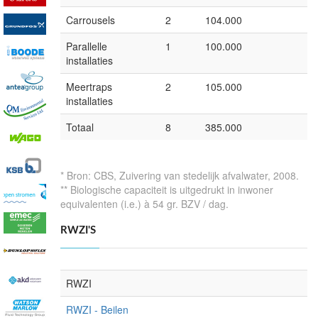
Carrousels
2
104.000
Parallelle
1
100.000
installaties
Meertraps
2
105.000
installaties
Totaal
8
385.000
* Bron: CBS, Zuivering van stedelijk afvalwater, 2008.
** Biologische capaciteit is uitgedrukt in inwoner
equivalenten (i.e.) à 54 gr. BZV / dag.
RWZI'S
RWZI
RWZI - Beilen