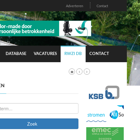
Adverteren
Contact
DATABASE
VACATURES
RWZI DB
CONTACT
EN