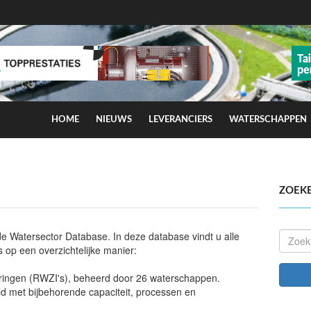
HOME
NIEUWS
LEVERANCIERS
WATERSCHAPPEN
ns op smog door ozon
ZOEK
 de Watersector Database. In deze database vindt u alle
 op een overzichtelijke manier:
eringen (RWZI's), beheerd door 26 waterschappen.
d met bijbehorende capaciteit, processen en