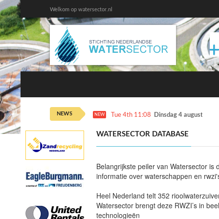
Welkom op watersector.nl
NEWS
Tue 4th 11:08
Dinsdag 4 augustus ka
NEW
WATERSECTOR DATABASE
Belangrijkste peiler van Watersector is
informatie over waterschappen en rwzi's
Heel Nederland telt 352 rioolwaterzuiv
Watersector brengt deze RWZI’s in beel
technologieën