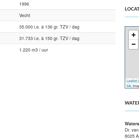
1996
LOCAT
Vecht
35.000 i.e. à 136 gr. TZV / dag
+
31.733 i.e. à 150 gr. TZV / dag
−
1.220 m3 / uur
Leaflet
|
SA
, Im
WATE
Waters
Dr. va
8025 A