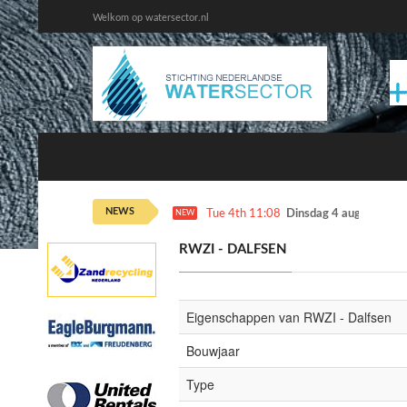
Welkom op watersector.nl
NEWS
Tue 4th 11:08
Dinsdag 4 augustus ka
NEW
RWZI - DALFSEN
Eigenschappen van RWZI - Dalfsen
Bouwjaar
Type