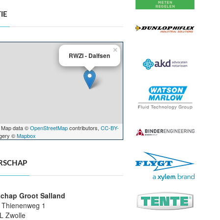
IE
×
RWZI - Dalfsen
 Map data ©
OpenStreetMap
contributors,
CC-BY-
agery ©
Mapbox
RSCHAP
chap Groot Salland
n Thienenweg 1
L Zwolle