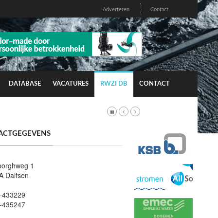
Adverteren
Contact
DATABASE
VACATURES
RWZI DB
CONTACT
ACTGEGEVENS
borghweg 1
A Dalfsen
-433229
-435247