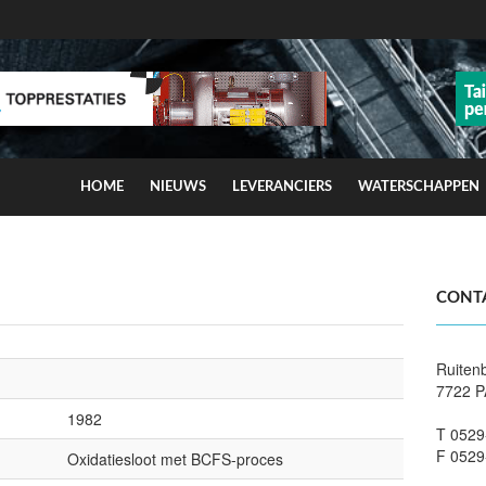
HOME
NIEUWS
LEVERANCIERS
WATERSCHAPPEN
ns op smog door ozon
CONT
Ruiten
7722 P
1982
T 0529
F 0529
Oxidatiesloot met BCFS-proces