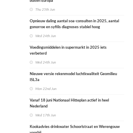
buiten Europa
Thu 25th Jun
Opnieuw daling aantal soa-consulten in 2025, aantal
gonorroe en syfilis diagnoses stabiel hoog
Wed 24th Jun
Voedingsmiddelen in supermarkt in 2025 iets
verbeterd
Wed 24th Jun
Nieuwe versie rekenmodel luchtkwaliteit Geomilieu
ISL3a
Mon 22nd Jun
Vanaf 18 juni Nationaal Hitteplan actief in heel
Nederland
Wed 17th Jun
Kookadvies drinkwater Schoorlstraat en Werengouw
voorbij