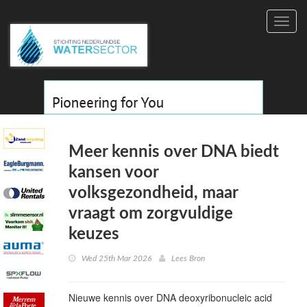
Toggl
navig
Meer kennis over DNA biedt
kansen voor
volksgezondheid, maar
vraagt om zorgvuldige
keuzes
Wed 25th Mar 2026
Lees Bron
Nieuwe kennis over
DNA
deoxyribonucleic acid