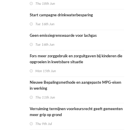
Thu 18th Jun
Start campagne drinkwaterbesparing
Tue 16th Jun
Geen emissiegrenswaarde voor lachgas
Tue 16th Jun
Fors meer zorggebruik en zorguitgaven bij kinderen die
opgroeien in kwetsbare situatie
Mon 15th Jun
Nieuwe Bepalingsmethode en aangepaste MPG-eisen
in werking
Thu 11th Jun
Verruiming termijnen voorkeursrecht geeft gemeenten
meer grip op grond
Thu 9th Jul