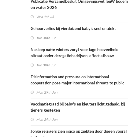
Publicatie Verzamelbesluit Omgevingswet IenW bodem
en water 2026
Wed 1st Jul
Gehoorverlies bij vierduizend baby’s snel ontdekt
Tue 30th Jun
Nasleep natte winters zorgt voor lage hoeveelheid
nitraat onder derogatiebedrijven, effect afbouw
derogatie nog niet zichtbaar
Tue 30th Jun
Disinformation and pressure on international
cooperation pose major international threats to public
health in the Netherlands
Mon 29th Jun
Vaccinatiegraad bij baby’s en kleuters licht gedaald, bij
tieners gestegen
Mon 29th Jun
Jonge reizigers zien risico op ziekten door dieren vooral