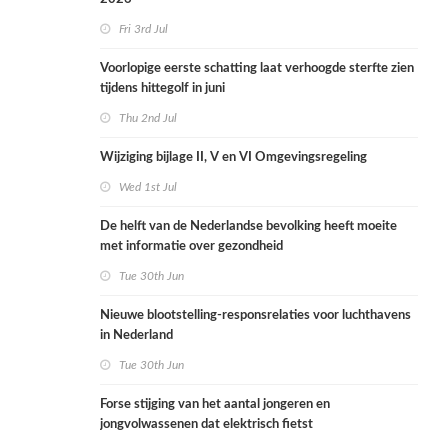
Fri 3rd Jul
Voorlopige eerste schatting laat verhoogde sterfte zien
tijdens hittegolf in juni
Thu 2nd Jul
Wijziging bijlage II, V en VI Omgevingsregeling
Wed 1st Jul
De helft van de Nederlandse bevolking heeft moeite
met informatie over gezondheid
Tue 30th Jun
Nieuwe blootstelling-responsrelaties voor luchthavens
in Nederland
Tue 30th Jun
Forse stijging van het aantal jongeren en
jongvolwassenen dat elektrisch fietst