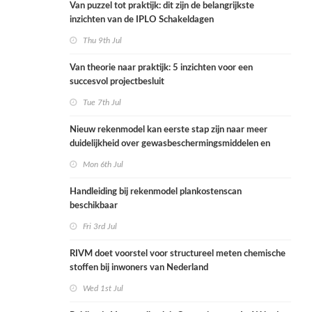
Van puzzel tot praktijk: dit zijn de belangrijkste
inzichten van de IPLO Schakeldagen
Thu 9th Jul
Van theorie naar praktijk: 5 inzichten voor een
succesvol projectbesluit
Tue 7th Jul
Nieuw rekenmodel kan eerste stap zijn naar meer
duidelijkheid over gewasbeschermingsmiddelen en
woonafstand
Mon 6th Jul
Handleiding bij rekenmodel plankostenscan
beschikbaar
Fri 3rd Jul
RIVM doet voorstel voor structureel meten chemische
stoffen bij inwoners van Nederland
Wed 1st Jul