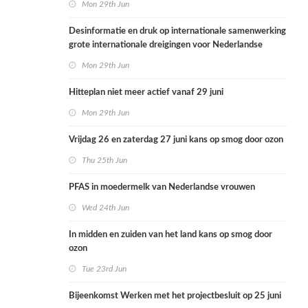
Mon 29th Jun
Desinformatie en druk op internationale samenwerking
grote internationale dreigingen voor Nederlandse
volksgezondheid
Mon 29th Jun
Hitteplan niet meer actief vanaf 29 juni
Mon 29th Jun
Vrijdag 26 en zaterdag 27 juni kans op smog door ozon
Thu 25th Jun
PFAS in moedermelk van Nederlandse vrouwen
Wed 24th Jun
In midden en zuiden van het land kans op smog door
ozon
Tue 23rd Jun
Bijeenkomst Werken met het projectbesluit op 25 juni