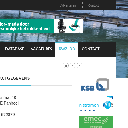
Adverteren
Contact
DATABASE
VACATURES
RWZI DB
CONTACT
ACTGEGEVENS
straat 10
E Panheel
-572879