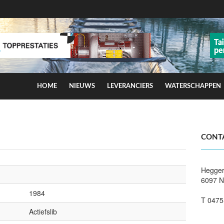
HOME
NIEUWS
LEVERANCIERS
WATERSCHAPPEN
ns op smog door ozon
CONT
Hegger
6097 N
1984
T 0475
Actiefslib