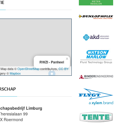
IE
×
RWZI - Panheel
 Map data ©
OpenStreetMap
contributors,
CC-BY-
agery ©
Mapbox
RSCHAP
chapsbedrijf Limburg
Theresialaan 99
CX Roermond