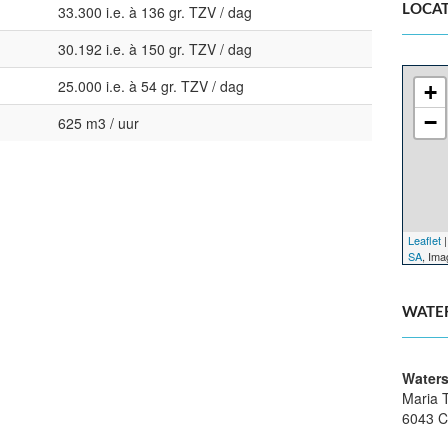
33.300 i.e. à 136 gr. TZV / dag
LOCAT
30.192 i.e. à 150 gr. TZV / dag
25.000 i.e. à 54 gr. TZV / dag
+
−
625 m3 / uur
Leaflet
|
SA
, Im
WATE
Waters
Maria 
6043 