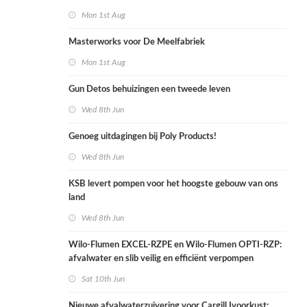
Mon 1st Aug
Masterworks voor De Meelfabriek
Mon 1st Aug
Gun Detos behuizingen een tweede leven
Wed 8th Jun
Genoeg uitdagingen bij Poly Products!
Wed 8th Jun
KSB levert pompen voor het hoogste gebouw van ons
land
Wed 8th Jun
Wilo-Flumen EXCEL-RZPE en Wilo-Flumen OPTI-RZP:
afvalwater en slib veilig en efficiënt verpompen
Sat 10th Jun
Nieuwe afvalwaterzuivering voor Cargill Ivoorkust: