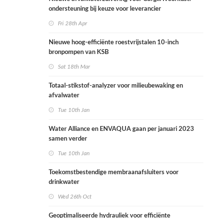
ondersteuning bij keuze voor leverancier
Fri 28th Apr
Nieuwe hoog-efficiënte roestvrijstalen 10-inch
bronpompen van KSB
Sat 18th Mar
Totaal-stikstof-analyzer voor milieubewaking en
afvalwater
Tue 10th Jan
Water Alliance en ENVAQUA gaan per januari 2023
samen verder
Tue 10th Jan
Toekomstbestendige membraanafsluiters voor
drinkwater
Wed 26th Oct
Geoptimaliseerde hydrauliek voor efficiënte