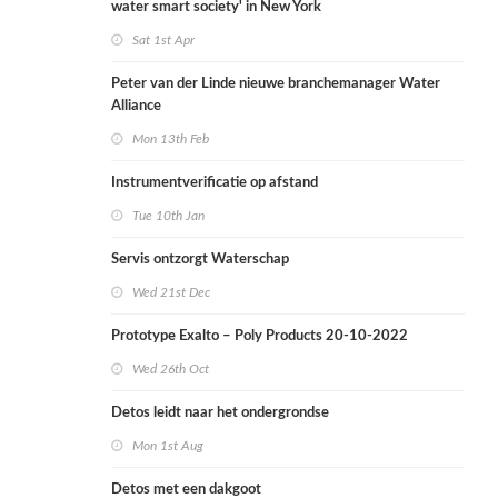
water smart society' in New York
Sat 1st Apr
Peter van der Linde nieuwe branchemanager Water
Alliance
Mon 13th Feb
Instrumentverificatie op afstand
Tue 10th Jan
Servis ontzorgt Waterschap
Wed 21st Dec
Prototype Exalto – Poly Products 20-10-2022
Wed 26th Oct
Detos leidt naar het ondergrondse
Mon 1st Aug
Detos met een dakgoot