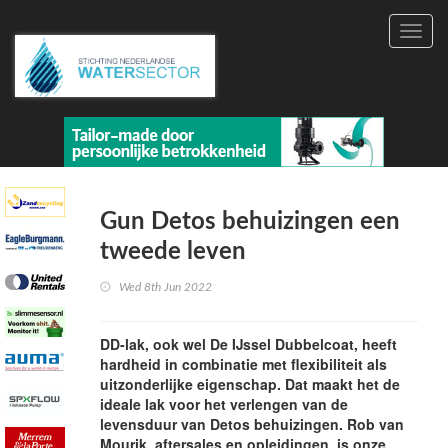
Toggl
navig
Gun Detos behuizingen een
tweede leven
Wed 8th Jun 2022
DD-lak, ook wel De IJssel Dubbelcoat, heeft
hardheid in combinatie met flexibiliteit als
uitzonderlijke eigenschap. Dat maakt het de
ideale lak voor het verlengen van de
levensduur van Detos behuizingen. Rob van
Mourik, aftersales en opleidingen, is onze