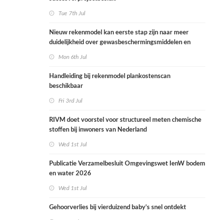
Tue 7th Jul
Nieuw rekenmodel kan eerste stap zijn naar meer
duidelijkheid over gewasbeschermingsmiddelen en
woonafstand
Mon 6th Jul
Handleiding bij rekenmodel plankostenscan
beschikbaar
Fri 3rd Jul
RIVM doet voorstel voor structureel meten chemische
stoffen bij inwoners van Nederland
Wed 1st Jul
Publicatie Verzamelbesluit Omgevingswet IenW bodem
en water 2026
Wed 1st Jul
Gehoorverlies bij vierduizend baby’s snel ontdekt