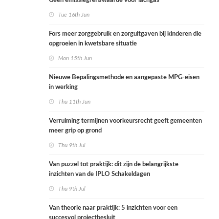
Geen emissiegrenswaarde voor lachgas
Tue 16th Jun
Fors meer zorggebruik en zorguitgaven bij kinderen die
opgroeien in kwetsbare situatie
Mon 15th Jun
Nieuwe Bepalingsmethode en aangepaste MPG-eisen
in werking
Thu 11th Jun
Verruiming termijnen voorkeursrecht geeft gemeenten
meer grip op grond
Thu 9th Jul
Van puzzel tot praktijk: dit zijn de belangrijkste
inzichten van de IPLO Schakeldagen
Thu 9th Jul
Van theorie naar praktijk: 5 inzichten voor een
succesvol projectbesluit