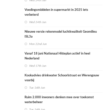
Wed 24th Jun
Voedingsmiddelen in supermarkt in 2025 iets
verbeterd
Wed 24th Jun
Nieuwe versie rekenmodel luchtkwaliteit Geomilieu
ISL3a
Mon 22nd Jun
Vanaf 18 juni Nationaal Hitteplan actief in heel
Nederland
Wed 17th Jun
Kookadvies drinkwater Schoorlstraat en Werengouw
voorbij
Tue 16th Jun
Ruim 2.000 inwoners denken mee over toekomst
waterbeheer
Tue 16th Jun