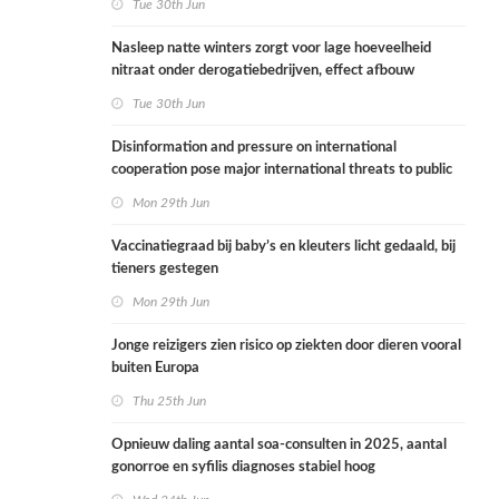
Tue 30th Jun
Nasleep natte winters zorgt voor lage hoeveelheid
nitraat onder derogatiebedrijven, effect afbouw
derogatie nog niet zichtbaar
Tue 30th Jun
Disinformation and pressure on international
cooperation pose major international threats to public
health in the Netherlands
Mon 29th Jun
Vaccinatiegraad bij baby’s en kleuters licht gedaald, bij
tieners gestegen
Mon 29th Jun
Jonge reizigers zien risico op ziekten door dieren vooral
buiten Europa
Thu 25th Jun
Opnieuw daling aantal soa-consulten in 2025, aantal
gonorroe en syfilis diagnoses stabiel hoog