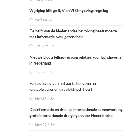
Wijziging bijlage II, V en VI Omgevingsregeling
Wed 1st Jul
De helft van de Nederlandse bevolking heeft moeite
met informatie over gezondheid
Tue 30th Jun
Nieuwe blootstelling-responsrelaties voor luchthavens
in Nederland
Tue 30th Jun
Forse stijging van het aantal jongeren en
jongvolwassenen dat elektrisch fietst
Mon 29th Jun
Desinformatie en druk op internationale samenwerking
grote internationale dreigingen voor Nederlandse
volksgezondheid
Mon 29th Jun