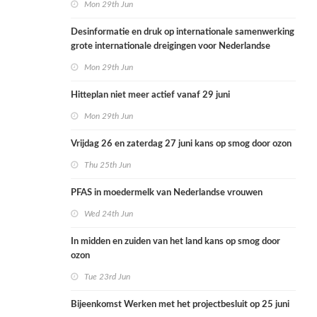
Mon 29th Jun
Desinformatie en druk op internationale samenwerking
grote internationale dreigingen voor Nederlandse
volksgezondheid
Mon 29th Jun
Hitteplan niet meer actief vanaf 29 juni
Mon 29th Jun
Vrijdag 26 en zaterdag 27 juni kans op smog door ozon
Thu 25th Jun
PFAS in moedermelk van Nederlandse vrouwen
Wed 24th Jun
In midden en zuiden van het land kans op smog door
ozon
Tue 23rd Jun
Bijeenkomst Werken met het projectbesluit op 25 juni