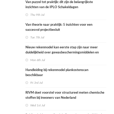
Van puzzel tot praktijk: dit zijn de belangrijkste
inzichten van de IPLO Schakeldagen
Thu 9th Jul
Van theorie naar praktijk: 5 inzichten voor een
succesvol projectbesluit
Tue 7th Jul
Nieuw rekenmodel kan eerste stap zijn naar meer
duidelijkheid over gewasbeschermingsmiddelen en
woonafstand
Mon 6th Jul
Handleiding bij rekenmodel plankostenscan
beschikbaar
Fri 3rd Jul
RIVM doet voorstel voor structureel meten chemische
stoffen bij inwoners van Nederland
Wed 1st Jul