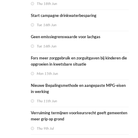
Thu 18th Jun
Start campagne drinkwaterbesparing
Tue 16th Jun
Geen emissiegrenswaarde voor lachgas
Tue 16th Jun
Fors meer zorggebruik en zorguitgaven bij kinderen die
opgroeien in kwetsbare situatie
Mon 15th Jun
Nieuwe Bepalingsmethode en aangepaste MPG-eisen
in werking
Thu 11th Jun
Verruiming termijnen voorkeursrecht geeft gemeenten
meer grip op grond
Thu 9th Jul