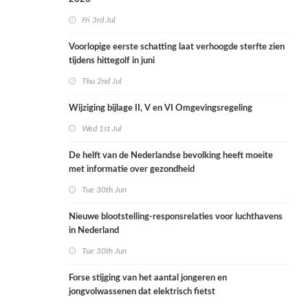
Fri 3rd Jul
Voorlopige eerste schatting laat verhoogde sterfte zien
tijdens hittegolf in juni
Thu 2nd Jul
Wijziging bijlage II, V en VI Omgevingsregeling
Wed 1st Jul
De helft van de Nederlandse bevolking heeft moeite
met informatie over gezondheid
Tue 30th Jun
Nieuwe blootstelling-responsrelaties voor luchthavens
in Nederland
Tue 30th Jun
Forse stijging van het aantal jongeren en
jongvolwassenen dat elektrisch fietst