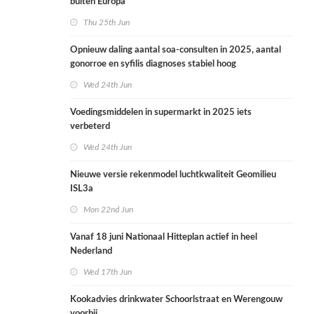
buiten Europa
Thu 25th Jun
Opnieuw daling aantal soa-consulten in 2025, aantal
gonorroe en syfilis diagnoses stabiel hoog
Wed 24th Jun
Voedingsmiddelen in supermarkt in 2025 iets
verbeterd
Wed 24th Jun
Nieuwe versie rekenmodel luchtkwaliteit Geomilieu
ISL3a
Mon 22nd Jun
Vanaf 18 juni Nationaal Hitteplan actief in heel
Nederland
Wed 17th Jun
Kookadvies drinkwater Schoorlstraat en Werengouw
voorbij