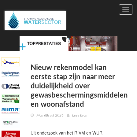
Toggl
navig
Nieuw rekenmodel kan
eerste stap zijn naar meer
duidelijkheid over
gewasbeschermingsmiddelen
en woonafstand
Mon 6th Jul 2026
Lees Bron
Uit onderzoek van het RIVM en
WUR