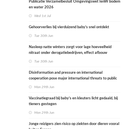
Publicatie Verzamelbesluit Omgevingswet IenW bodem
en water 2026
Wed 1st Jul
Gehoorverlies bij vierduizend baby’s snel ontdekt
Tue 30th Jun
Nasleep natte winters zorgt voor lage hoeveelheid
nitraat onder derogatiebedrijven, effect afbouw
derogatie nog niet zichtbaar
Tue 30th Jun
Disinformation and pressure on international
cooperation pose major international threats to public
health in the Netherlands
Mon 29th Jun
Vaccinatiegraad bij baby’s en kleuters licht gedaald, bij
tieners gestegen
Mon 29th Jun
Jonge reizigers zien risico op ziekten door dieren vooral