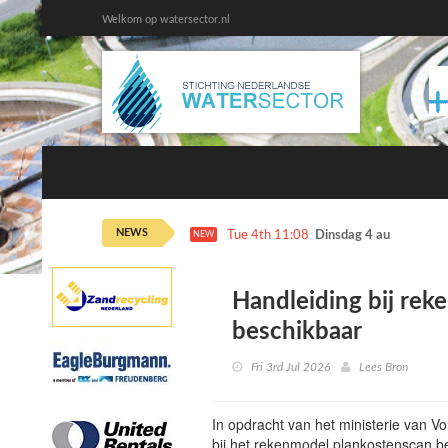
Welkom op watersector.nl
NEWS
Tue 4th 11:08
Dinsdag 4 augustus ka
NEW
Handleiding bij re
beschikbaar
Fri 3rd Jul 2026
Lees Bron
In opdracht van het ministerie van V
bij het rekenmodel plankostenscan be