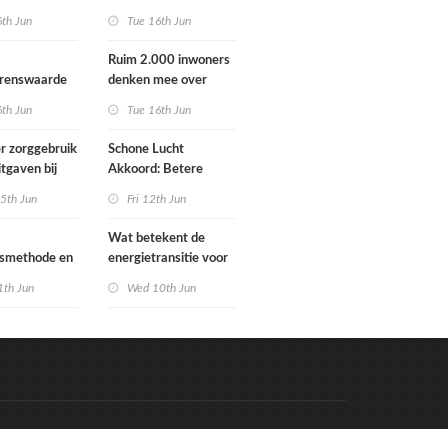
Schoorlstraat en
6th Jun
Tue 16th Jun
Werengouw voorbij
Ruim 2.000 inwoners
grenswaarde
denken mee over
hgas
toekomst
6th Jun
Tue 16th Jun
waterbeheer
r zorggebruik
Schone Lucht
itgaven bij
Akkoord: Betere
 die
luchtkwaliteit in 2030
5th Jun
Fri 12th Jun
n in
leidt tot meer
e situatie
gezondheidswinst
Wat betekent de
gsmethode en
energietransitie voor
ste MPG-
u? Ontdek het tijdens
1th Jun
Wed 10th Jun
 werking
de Schakeldagen
Code & Hosted by:
e Meern Multimedia
VDVO
Contact