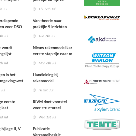
l Hitteplan
praktijk: dit zijn de
 zuiden,
belangrijkste inzichten
h Jul
Thu 9th Jul
n oosten van
van de IPLO
nd
Schakeldagen
erdiepende
Van theorie naar
gen voor DSO
praktijk: 5 inzichten
nal in
voor een succesvol
th Jul
Tue 7th Jul
r van start
projectbesluit
st wordt
Nieuw rekenmodel kan
ngslijst
eerste stap zijn naar meer
in Europees
duidelijkheid over
h Jul
Mon 6th Jul
ek
gewasbeschermingsmiddelen
en woonafstand
gen in het
Handleiding bij
 Omgevingswet
rekenmodel
i 2026
plankostenscan
 Jul
Fri 3rd Jul
beschikbaar
ge eerste
RIVM doet voorstel
 laat
voor structureel
e sterfte
meten chemische
d Jul
Wed 1st Jul
ens hittegolf in
stoffen bij inwoners
van Nederland
 bijlage II, V
Publicatie
Verzamelbesluit