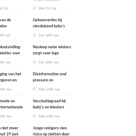
gsregeling
Omgevingswet IenW
t Jul
Wed 1st Jul
bodem en water 2026
 van de
Gehoorverlies bij
ndse
vierduizend baby’s
g heeft
snel ontdekt
0th Jun
Tue 30th Jun
met
ie over
lootstelling-
Nasleep natte winters
eid
elaties voor
zorgt voor lage
ens in
hoeveelheid nitraat
0th Jun
Tue 30th Jun
nd
onder
derogatiebedrijven,
jging van het
Disinformation and
effect afbouw
ongeren en
pressure on
derogatie nog niet
assenen dat
international
9th Jun
Mon 29th Jun
zichtbaar
h fietst
cooperation pose
major international
matie en
Vaccinatiegraad bij
threats to public
internationale
baby’s en kleuters
health in the
rking grote
licht gedaald, bij
9th Jun
Mon 29th Jun
Netherlands
ionale
tieners gestegen
en voor
n niet meer
Jonge reizigers zien
ndse
naf 29 juni
risico op ziekten door