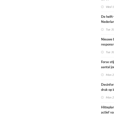
Omgevin
Wed 1s
De helft
Nederla
bevolkin
Tue 3
moeite 
informat
Nieuwe b
gezondh
responsr
luchthav
Tue 3
Nederla
Forse sti
aantal j
jongvolw
Mon 2
elektrisc
Desinfor
druk op 
samenwe
Mon 2
internat
dreiging
Hittepla
Nederla
actief va