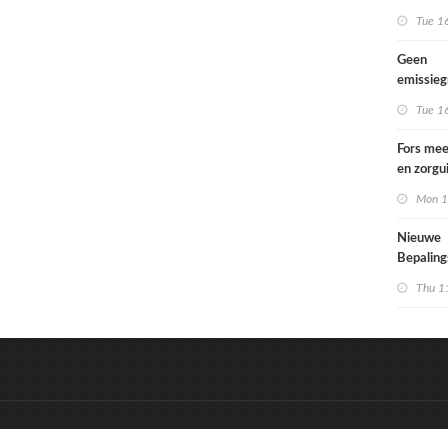
Tue 1
Geen
emissie
voor lac
Tue 1
Fors mee
en zorgu
kinderen
Mon 1
opgroeie
kwetsbar
Nieuwe
Bepalin
aangepa
Thu 1
eisen in
&
Onderdeel van:
BrancheConnect
D