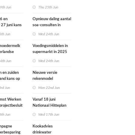
ondheid
dieren vooral buiten
9th Jun
Thu 25th Jun
Europa
26 en
Opnieuw daling aantal
 27 juni kans
soa-consulten in
door ozon
2025, aantal
5th Jun
Wed 24th Jun
gonorroe en syfilis
diagnoses stabiel
 moedermelk
Voedingsmiddelen in
hoog
erlandse
supermarkt in 2025
iets verbeterd
4th Jun
Wed 24th Jun
n en zuiden
Nieuwe versie
land kans op
rekenmodel
or ozon
luchtkwaliteit
3rd Jun
Mon 22nd Jun
Geomilieu ISL3a
omst Werken
Vanaf 18 juni
projectbesluit
Nationaal Hitteplan
i
actief in heel
8th Jun
Wed 17th Jun
Nederland
ampagne
Kookadvies
erbesparing
drinkwater