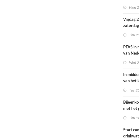
volksgez
Mon 2
Vrijdag 
zaterdag
op smog 
Thu 2
PFAS in
van Ned
vrouwen
Wed 2
In midde
van het 
smog do
Tue 2
Bijeenk
met het 
op 25 jun
Thu 1
Start c
drinkwat