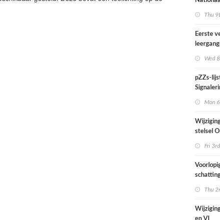
Nationaa
actief in
Thu 9t
midden e
Nederla
Eerste v
leergan
professio
Wed 8
septembe
pZZs-lij
Signaleri
stoffen 
Mon 6t
onderzo
Wijzigin
stelsel
per 1 jul
Fri 3rd
Voorlopi
schatting
verhoogd
Thu 2n
zien tijd
juni
Wijziging
en VI