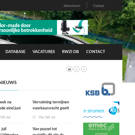
Adverteren
Contact
DATABASE
VACATURES
RWZI DB
CONTACT
NIEUWS
week na
Verruiming termijnen
ode eind juni
voorkeursrecht geeft
rfgevallen
gemeenten meer grip
5th Jul
Thu 9th Jul
wacht
op grond
juli
Van puzzel tot