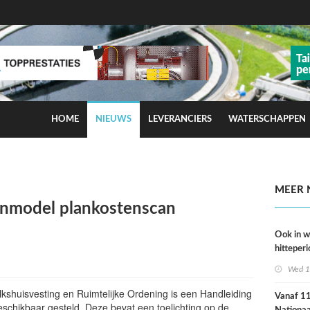
HOME
NIEUWS
LEVERANCIERS
WATERSCHAPPEN
ns op smog door ozon
MEER 
kenmodel plankostenscan
Ook in 
hitteperi
meer ste
Wed 1
dan ver
olkshuisvesting en Ruimtelijke Ordening is een Handleiding
Vanaf 11 
schikbaar gesteld. Deze bevat een toelichting op de