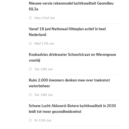
Nieuwe versie rekenmodel luchtkwaliteit Geomilieu
ISL3a
Mon 22nd Jun
Vanaf 18 juni Nationaal Hitteplan actief in heel
Nederland
Wed 17th Jun
Kookadvies drinkwater Schoorlstraat en Werengouw
voorbij
Tue 16th Jun
Ruim 2.000 inwoners denken mee over toekomst
waterbeheer
Tue 16th Jun
Schone Lucht Akkoord: Betere luchtkwaliteit in 2030
leidt tot meer gezondheidswinst
Fri 12th Jun