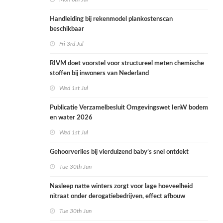
Handleiding bij rekenmodel plankostenscan
beschikbaar
Fri 3rd Jul
RIVM doet voorstel voor structureel meten chemische
stoffen bij inwoners van Nederland
Wed 1st Jul
Publicatie Verzamelbesluit Omgevingswet IenW bodem
en water 2026
Wed 1st Jul
Gehoorverlies bij vierduizend baby’s snel ontdekt
Tue 30th Jun
Nasleep natte winters zorgt voor lage hoeveelheid
nitraat onder derogatiebedrijven, effect afbouw
derogatie nog niet zichtbaar
Tue 30th Jun