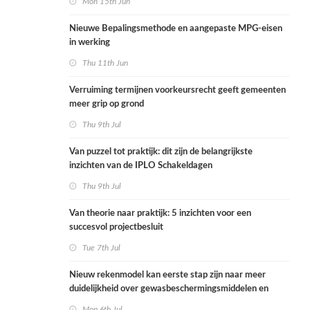
Mon 15th Jun
Nieuwe Bepalingsmethode en aangepaste MPG-eisen
in werking
Thu 11th Jun
Verruiming termijnen voorkeursrecht geeft gemeenten
meer grip op grond
Thu 9th Jul
Van puzzel tot praktijk: dit zijn de belangrijkste
inzichten van de IPLO Schakeldagen
Thu 9th Jul
Van theorie naar praktijk: 5 inzichten voor een
succesvol projectbesluit
Tue 7th Jul
Nieuw rekenmodel kan eerste stap zijn naar meer
duidelijkheid over gewasbeschermingsmiddelen en
woonafstand
Mon 6th Jul