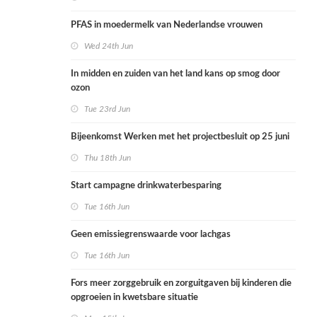
PFAS in moedermelk van Nederlandse vrouwen
Wed 24th Jun
In midden en zuiden van het land kans op smog door
ozon
Tue 23rd Jun
Bijeenkomst Werken met het projectbesluit op 25 juni
Thu 18th Jun
Start campagne drinkwaterbesparing
Tue 16th Jun
Geen emissiegrenswaarde voor lachgas
Tue 16th Jun
Fors meer zorggebruik en zorguitgaven bij kinderen die
opgroeien in kwetsbare situatie