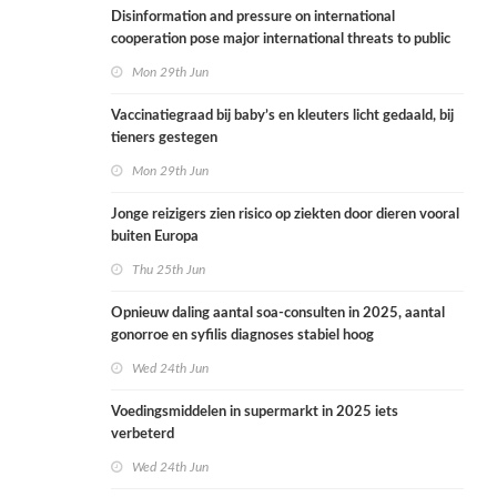
Disinformation and pressure on international
cooperation pose major international threats to public
health in the Netherlands
Mon 29th Jun
Vaccinatiegraad bij baby’s en kleuters licht gedaald, bij
tieners gestegen
Mon 29th Jun
Jonge reizigers zien risico op ziekten door dieren vooral
buiten Europa
Thu 25th Jun
Opnieuw daling aantal soa-consulten in 2025, aantal
gonorroe en syfilis diagnoses stabiel hoog
Wed 24th Jun
Voedingsmiddelen in supermarkt in 2025 iets
verbeterd
Wed 24th Jun