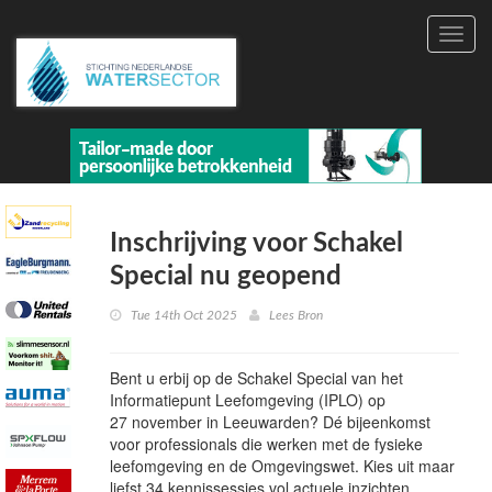
Toggl
navig
Inschrijving voor Schakel
Special nu geopend
Tue 14th Oct 2025
Lees Bron
Bent u erbij op de Schakel Special van het
Informatiepunt Leefomgeving (IPLO) op
27 november in Leeuwarden? Dé bijeenkomst
voor professionals die werken met de fysieke
leefomgeving en de Omgevingswet. Kies uit maar
liefst 34 kennissessies vol actuele inzichten,