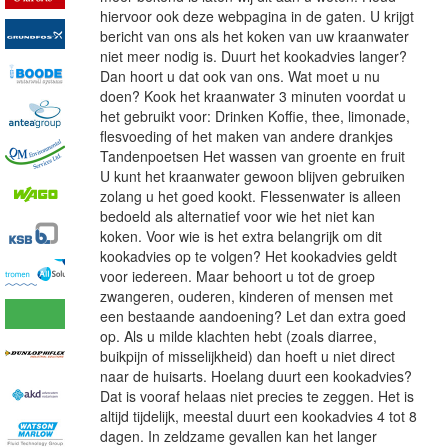
hiervoor ook deze webpagina in de gaten. U krijgt
bericht van ons als het koken van uw kraanwater
niet meer nodig is. Duurt het kookadvies langer?
Dan hoort u dat ook van ons. Wat moet u nu
doen? Kook het kraanwater 3 minuten voordat u
het gebruikt voor: Drinken Koffie, thee, limonade,
flesvoeding of het maken van andere drankjes
Tandenpoetsen Het wassen van groente en fruit
U kunt het kraanwater gewoon blijven gebruiken
zolang u het goed kookt. Flessenwater is alleen
bedoeld als alternatief voor wie het niet kan
koken. Voor wie is het extra belangrijk om dit
kookadvies op te volgen? Het kookadvies geldt
voor iedereen. Maar behoort u tot de groep
zwangeren, ouderen, kinderen of mensen met
een bestaande aandoening? Let dan extra goed
op. Als u milde klachten hebt (zoals diarree,
buikpijn of misselijkheid) dan hoeft u niet direct
naar de huisarts. Hoelang duurt een kookadvies?
Dat is vooraf helaas niet precies te zeggen. Het is
altijd tijdelijk, meestal duurt een kookadvies 4 tot 8
dagen. In zeldzame gevallen kan het langer