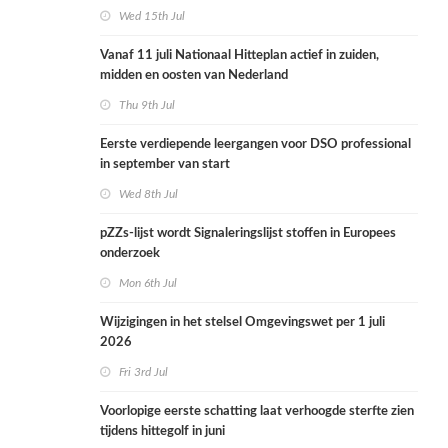
Wed 15th Jul
Vanaf 11 juli Nationaal Hitteplan actief in zuiden,
midden en oosten van Nederland
Thu 9th Jul
Eerste verdiepende leergangen voor DSO professional
in september van start
Wed 8th Jul
pZZs-lijst wordt Signaleringslijst stoffen in Europees
onderzoek
Mon 6th Jul
Wijzigingen in het stelsel Omgevingswet per 1 juli
2026
Fri 3rd Jul
Voorlopige eerste schatting laat verhoogde sterfte zien
tijdens hittegolf in juni