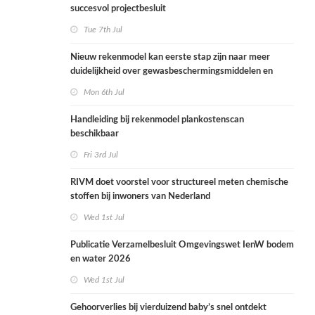
succesvol projectbesluit
Tue 7th Jul
Nieuw rekenmodel kan eerste stap zijn naar meer
duidelijkheid over gewasbeschermingsmiddelen en
woonafstand
Mon 6th Jul
Handleiding bij rekenmodel plankostenscan
beschikbaar
Fri 3rd Jul
RIVM doet voorstel voor structureel meten chemische
stoffen bij inwoners van Nederland
Wed 1st Jul
Publicatie Verzamelbesluit Omgevingswet IenW bodem
en water 2026
Wed 1st Jul
Gehoorverlies bij vierduizend baby’s snel ontdekt