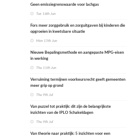
Geen emissiegrenswaarde voor lachgas
Tue 16th Jun
Fors meer zorggebruik en zorguitgaven bij kinderen die
opgroeien in kwetsbare situatie
Mon 15th Jun
Nieuwe Bepalingsmethode en aangepaste MPG-eisen
in werking
Thu 11th Jun
Verruiming termijnen voorkeursrecht geeft gemeenten
meer grip op grond
Thu 9th Jul
Van puzzel tot praktijk: dit zijn de belangrijkste
inzichten van de IPLO Schakeldagen
Thu 9th Jul
Van theorie naar praktijk: 5 inzichten voor een