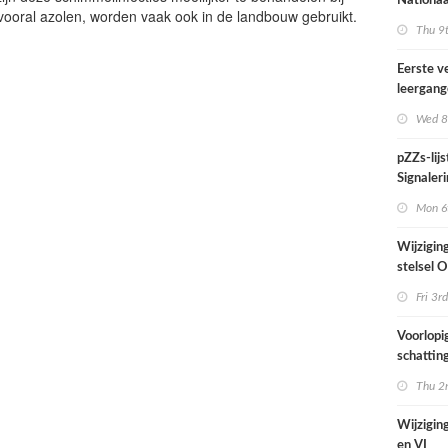
Nationaa
vooral azolen, worden vaak ook in de landbouw gebruikt.
actief in
Thu 9t
midden e
Nederla
Eerste v
leergan
professio
Wed 8
septembe
pZZs-lij
Signaleri
stoffen 
Mon 6t
onderzo
Wijzigin
stelsel
per 1 jul
Fri 3rd
Voorlopi
schatting
verhoogd
Thu 2n
zien tijd
juni
Wijziging
en VI