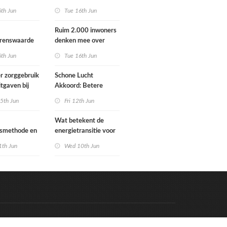
Schoorlstraat en
6th Jun
Tue 16th Jun
Werengouw voorbij
Ruim 2.000 inwoners
grenswaarde
denken mee over
hgas
toekomst
6th Jun
Tue 16th Jun
waterbeheer
r zorggebruik
Schone Lucht
itgaven bij
Akkoord: Betere
 die
luchtkwaliteit in 2030
5th Jun
Fri 12th Jun
n in
leidt tot meer
e situatie
gezondheidswinst
Wat betekent de
gsmethode en
energietransitie voor
ste MPG-
u? Ontdek het tijdens
1th Jun
Wed 10th Jun
 werking
de Schakeldagen
Code & Hosted by:
e Meern Multimedia
VDVO
Contact