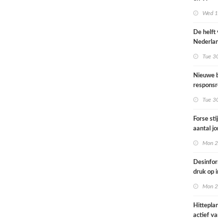
Omgevin
Wed 1s
De helft
Nederla
bevolkin
Tue 3
moeite 
informat
Nieuwe b
gezondh
responsr
luchthav
Tue 3
Nederla
Forse sti
aantal j
jongvolw
Mon 2
elektrisc
Desinfor
druk op 
samenwe
Mon 2
internat
dreiging
Hittepla
Nederla
actief va