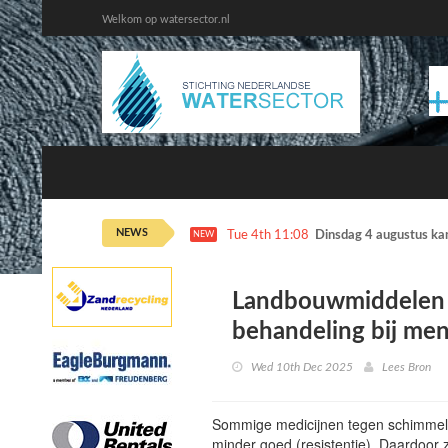
Welkom op watersector.nl
NEWS
Tue 4th 11:08
Dinsdag 4 augustus ka
NEW
Landbouwmiddelen 
behandeling bij men
Wed 10th Dec 2025
Lees Bron
Sommige medicijnen tegen schimmels
minder goed (resistentie). Daardoor z