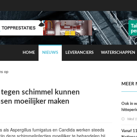
HOME
NIEUWS
LEVERANCIERS
WATERSCHAPPEN
ns op smog door ozon
MEER 
tegen schimmel kunnen
sen moeilijker maken
Ook in 
hitteperi
meer ste
Wed 1
dan ver
 als Aspergillus fumigatus en Candida werken steeds
Vanaf 11 
ijn deze schimmelinfecties moeilijker te behandelen bij