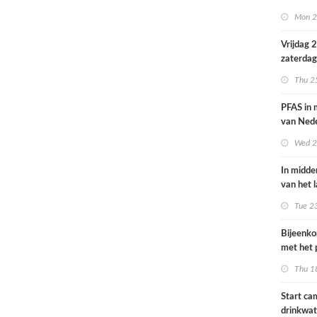
volksgez
Mon 2
Vrijdag 
zaterdag
op smog 
Thu 2
PFAS in
van Ned
vrouwen
Wed 2
In midde
van het 
smog do
Tue 2
Bijeenk
met het 
op 25 jun
Thu 1
Start c
drinkwat