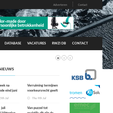
Adverteren
Contact
DATABASE
VACATURES
RWZI DB
CONTACT
NIEUWS
week na
Verruiming termijnen
ode eind juni
voorkeursrecht geeft
rfgevallen
gemeenten meer grip
5th Jul
Thu 9th Jul
wacht
op grond
juli
Van puzzel tot