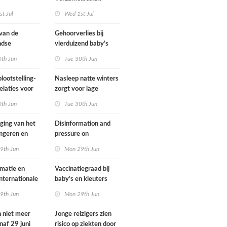
gsregeling
Omgevingswet IenW
t Jul
Wed 1st Jul
bodem en water 2026
 van de
Gehoorverlies bij
ndse
vierduizend baby’s
g heeft
snel ontdekt
0th Jun
Tue 30th Jun
met
ie over
lootstelling-
Nasleep natte winters
eid
elaties voor
zorgt voor lage
ens in
hoeveelheid nitraat
0th Jun
Tue 30th Jun
nd
onder
derogatiebedrijven,
jging van het
Disinformation and
effect afbouw
ongeren en
pressure on
derogatie nog niet
assenen dat
international
9th Jun
Mon 29th Jun
zichtbaar
h fietst
cooperation pose
major international
matie en
Vaccinatiegraad bij
threats to public
internationale
baby’s en kleuters
health in the
rking grote
licht gedaald, bij
9th Jun
Mon 29th Jun
Netherlands
ionale
tieners gestegen
en voor
n niet meer
Jonge reizigers zien
ndse
naf 29 juni
risico op ziekten door