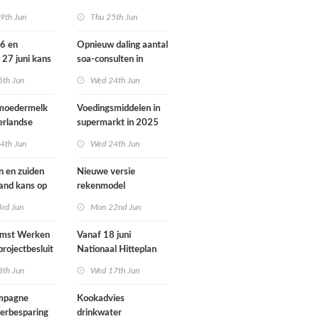
ondheid
dieren vooral buiten
9th Jun
Thu 25th Jun
Europa
26 en
Opnieuw daling aantal
 27 juni kans
soa-consulten in
door ozon
2025, aantal
5th Jun
Wed 24th Jun
gonorroe en syfilis
diagnoses stabiel
 moedermelk
Voedingsmiddelen in
hoog
erlandse
supermarkt in 2025
iets verbeterd
4th Jun
Wed 24th Jun
n en zuiden
Nieuwe versie
land kans op
rekenmodel
or ozon
luchtkwaliteit
3rd Jun
Mon 22nd Jun
Geomilieu ISL3a
omst Werken
Vanaf 18 juni
projectbesluit
Nationaal Hitteplan
i
actief in heel
8th Jun
Wed 17th Jun
Nederland
ampagne
Kookadvies
erbesparing
drinkwater