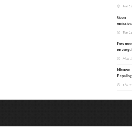
Tue 1
Geen
emissie
voor lac
Tue 1
Fors mee
en zorgu
kinderen
Mon 1
opgroeie
kwetsbar
Nieuwe
Bepalin
aangepa
Thu 1
eisen in
&
Onderdeel van:
BrancheConnect
D