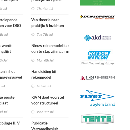
l Hitteplan
praktijk: dit zijn de
 zuiden,
belangrijkste inzichten
h Jul
Thu 9th Jul
n oosten van
van de IPLO
nd
Schakeldagen
erdiepende
Van theorie naar
gen voor DSO
praktijk: 5 inzichten
nal in
voor een succesvol
th Jul
Tue 7th Jul
r van start
projectbesluit
st wordt
Nieuw rekenmodel kan
ngslijst
eerste stap zijn naar meer
in Europees
duidelijkheid over
h Jul
Mon 6th Jul
ek
gewasbeschermingsmiddelen
en woonafstand
gen in het
Handleiding bij
 Omgevingswet
rekenmodel
i 2026
plankostenscan
 Jul
Fri 3rd Jul
beschikbaar
ge eerste
RIVM doet voorstel
 laat
voor structureel
e sterfte
meten chemische
d Jul
Wed 1st Jul
ens hittegolf in
stoffen bij inwoners
van Nederland
 bijlage II, V
Publicatie
Verzamelbesluit