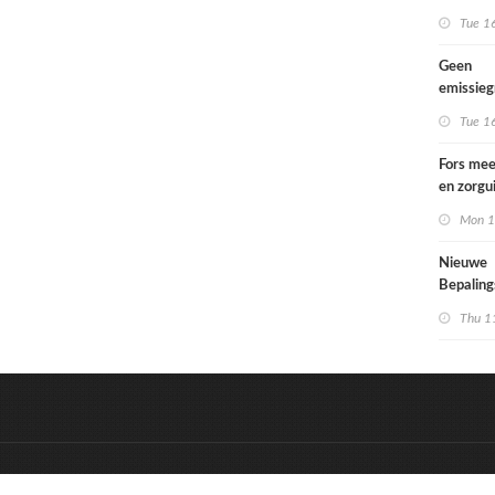
Tue 1
Geen
emissie
voor lac
Tue 1
Fors mee
en zorgu
kinderen
Mon 1
opgroeie
kwetsbar
Nieuwe
Bepalin
aangepa
Thu 1
eisen in
&
Onderdeel van:
BrancheConnect
D