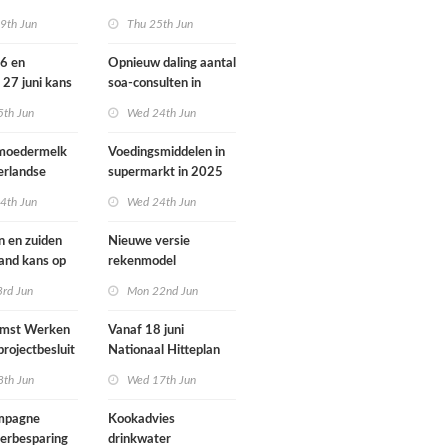
ondheid
dieren vooral buiten
9th Jun
Thu 25th Jun
Europa
26 en
Opnieuw daling aantal
 27 juni kans
soa-consulten in
door ozon
2025, aantal
5th Jun
Wed 24th Jun
gonorroe en syfilis
diagnoses stabiel
 moedermelk
Voedingsmiddelen in
hoog
erlandse
supermarkt in 2025
iets verbeterd
4th Jun
Wed 24th Jun
n en zuiden
Nieuwe versie
land kans op
rekenmodel
or ozon
luchtkwaliteit
3rd Jun
Mon 22nd Jun
Geomilieu ISL3a
omst Werken
Vanaf 18 juni
projectbesluit
Nationaal Hitteplan
i
actief in heel
8th Jun
Wed 17th Jun
Nederland
ampagne
Kookadvies
erbesparing
drinkwater