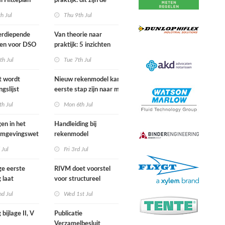
l Hitteplan
praktijk: dit zijn de
 zuiden,
belangrijkste inzichten
h Jul
Thu 9th Jul
n oosten van
van de IPLO
nd
Schakeldagen
erdiepende
Van theorie naar
gen voor DSO
praktijk: 5 inzichten
nal in
voor een succesvol
th Jul
Tue 7th Jul
r van start
projectbesluit
st wordt
Nieuw rekenmodel kan
ngslijst
eerste stap zijn naar meer
in Europees
duidelijkheid over
h Jul
Mon 6th Jul
ek
gewasbeschermingsmiddelen
en woonafstand
gen in het
Handleiding bij
 Omgevingswet
rekenmodel
i 2026
plankostenscan
 Jul
Fri 3rd Jul
beschikbaar
ge eerste
RIVM doet voorstel
 laat
voor structureel
e sterfte
meten chemische
d Jul
Wed 1st Jul
ens hittegolf in
stoffen bij inwoners
van Nederland
 bijlage II, V
Publicatie
Verzamelbesluit