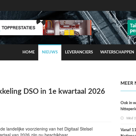
HOME
NIEUWS
LEVERANCIERS
WATERSCHAPPEN
ns op smog door ozon
MEER 
kkeling DSO in 1e kwartaal 2026
Ook in 
hitteperi
meer ste
Wed 1
dan ver
e landelijke voorziening van het Digitaal Stelsel
Vanaf 11 
taal van 2026 zijn nu beschikbaar.