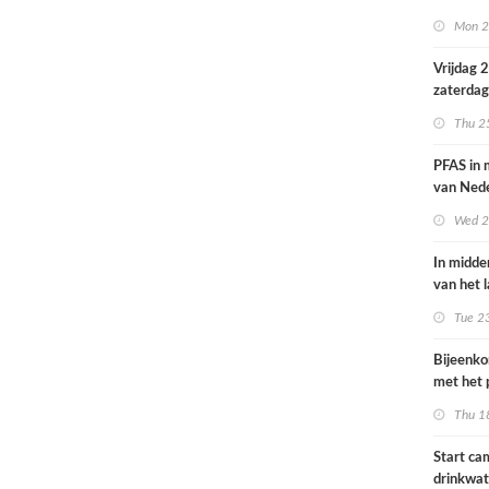
volksgez
Mon 2
Vrijdag 
zaterdag
op smog 
Thu 2
PFAS in
van Ned
vrouwen
Wed 2
In midde
van het 
smog do
Tue 2
Bijeenk
met het 
op 25 jun
Thu 1
Start c
drinkwat