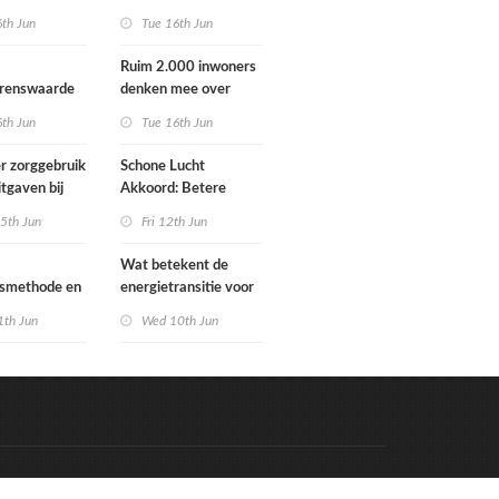
Schoorlstraat en
6th Jun
Tue 16th Jun
Werengouw voorbij
Ruim 2.000 inwoners
grenswaarde
denken mee over
hgas
toekomst
6th Jun
Tue 16th Jun
waterbeheer
r zorggebruik
Schone Lucht
itgaven bij
Akkoord: Betere
 die
luchtkwaliteit in 2030
5th Jun
Fri 12th Jun
n in
leidt tot meer
e situatie
gezondheidswinst
Wat betekent de
gsmethode en
energietransitie voor
ste MPG-
u? Ontdek het tijdens
1th Jun
Wed 10th Jun
 werking
de Schakeldagen
Code & Hosted by:
e Meern Multimedia
VDVO
Contact