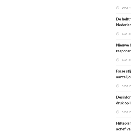
Omgevin
Wed 1s
De helft
Nederla
bevolkin
Tue 3
moeite 
informat
Nieuwe b
gezondh
responsr
luchthav
Tue 3
Nederla
Forse sti
aantal j
jongvolw
Mon 2
elektrisc
Desinfor
druk op 
samenwe
Mon 2
internat
dreiging
Hittepla
Nederla
actief va