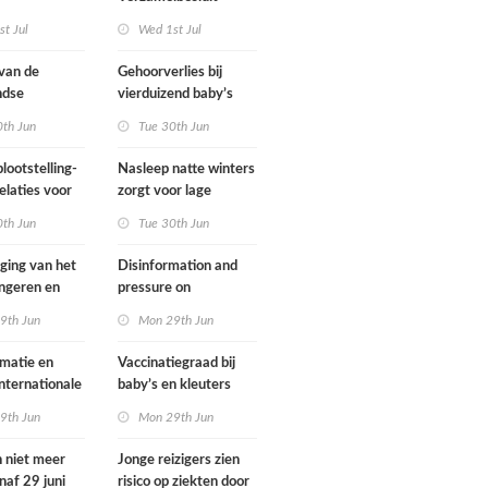
gsregeling
Omgevingswet IenW
t Jul
Wed 1st Jul
bodem en water 2026
 van de
Gehoorverlies bij
ndse
vierduizend baby’s
g heeft
snel ontdekt
0th Jun
Tue 30th Jun
met
ie over
lootstelling-
Nasleep natte winters
eid
elaties voor
zorgt voor lage
ens in
hoeveelheid nitraat
0th Jun
Tue 30th Jun
nd
onder
derogatiebedrijven,
jging van het
Disinformation and
effect afbouw
ongeren en
pressure on
derogatie nog niet
assenen dat
international
9th Jun
Mon 29th Jun
zichtbaar
h fietst
cooperation pose
major international
matie en
Vaccinatiegraad bij
threats to public
internationale
baby’s en kleuters
health in the
rking grote
licht gedaald, bij
9th Jun
Mon 29th Jun
Netherlands
ionale
tieners gestegen
en voor
n niet meer
Jonge reizigers zien
ndse
naf 29 juni
risico op ziekten door