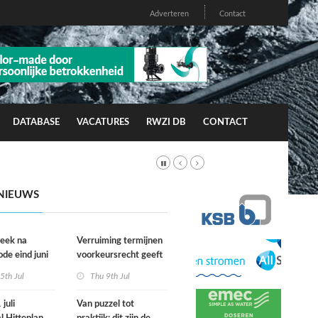
Adverteren
Contact
DATABASE
VACATURES
RWZI DB
CONTACT
NIEUWS
week na
Verruiming termijnen
ode eind juni
voorkeursrecht geeft
rfgevallen
gemeenten meer grip
5th Jul
Thu 9th Jul
wacht
op grond
juli
Van puzzel tot