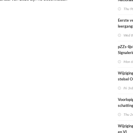
Nationaa
actief in
Thu 9t
midden e
Nederla
Eerste v
leergan
professio
Wed 8
septembe
pZZs-lij
Signaleri
stoffen 
Mon 6t
onderzo
Wijzigin
stelsel
per 1 jul
Fri 3rd
Voorlopi
schatting
verhoogd
Thu 2n
zien tijd
juni
Wijziging
en VI