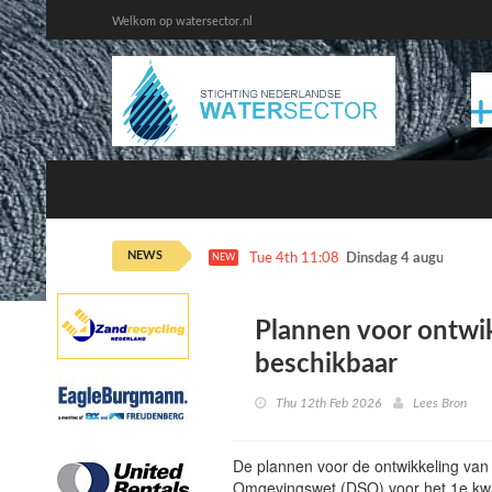
Welkom op watersector.nl
NEWS
Tue 4th 11:08
Dinsdag 4 augustus ka
NEW
Plannen voor ontwi
beschikbaar
Thu 12th Feb 2026
Lees Bron
De plannen voor de ontwikkeling van d
Omgevingswet (DSO) voor het 1e kwar