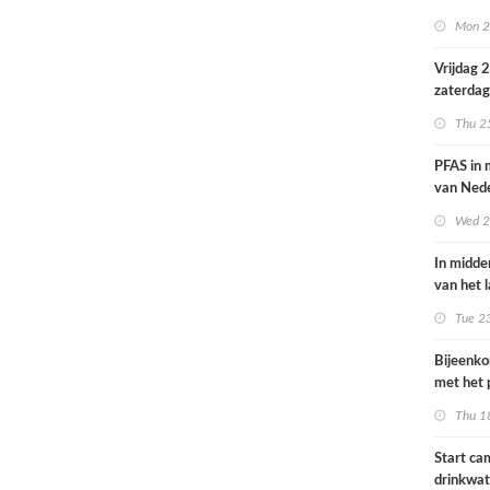
volksgez
Mon 2
Vrijdag 
zaterdag
op smog 
Thu 2
PFAS in
van Ned
vrouwen
Wed 2
In midde
van het 
smog do
Tue 2
Bijeenk
met het 
op 25 jun
Thu 1
Start c
drinkwat