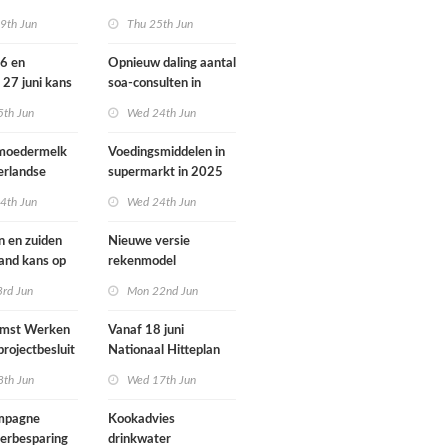
ondheid
dieren vooral buiten
9th Jun
Thu 25th Jun
Europa
26 en
Opnieuw daling aantal
 27 juni kans
soa-consulten in
door ozon
2025, aantal
5th Jun
Wed 24th Jun
gonorroe en syfilis
diagnoses stabiel
 moedermelk
Voedingsmiddelen in
hoog
erlandse
supermarkt in 2025
iets verbeterd
4th Jun
Wed 24th Jun
n en zuiden
Nieuwe versie
land kans op
rekenmodel
or ozon
luchtkwaliteit
3rd Jun
Mon 22nd Jun
Geomilieu ISL3a
omst Werken
Vanaf 18 juni
projectbesluit
Nationaal Hitteplan
i
actief in heel
8th Jun
Wed 17th Jun
Nederland
ampagne
Kookadvies
erbesparing
drinkwater