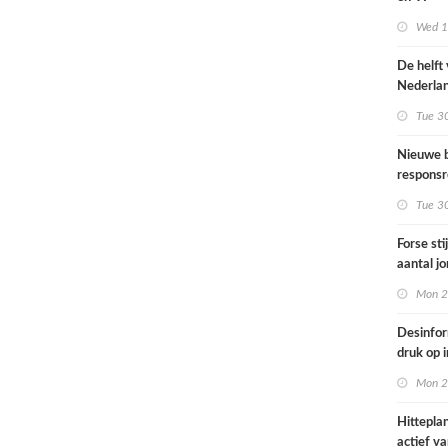
Omgevin
Wed 1s
De helft
Nederla
bevolkin
Tue 3
moeite 
informat
Nieuwe b
gezondh
responsr
luchthav
Tue 3
Nederla
Forse sti
aantal j
jongvolw
Mon 2
elektrisc
Desinfor
druk op 
samenwe
Mon 2
internat
dreiging
Hittepla
Nederla
actief va