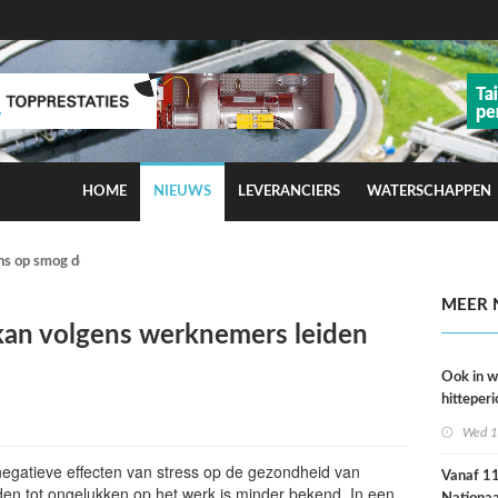
HOME
NIEUWS
LEVERANCIERS
WATERSCHAPPEN
ns op smog door ozon
MEER 
 kan volgens werknemers leiden
Ook in 
hitteperi
meer ste
Wed 1
dan ver
negatieve effecten van stress op de gezondheid van
Vanaf 11 
den tot ongelukken op het werk is minder bekend. In een