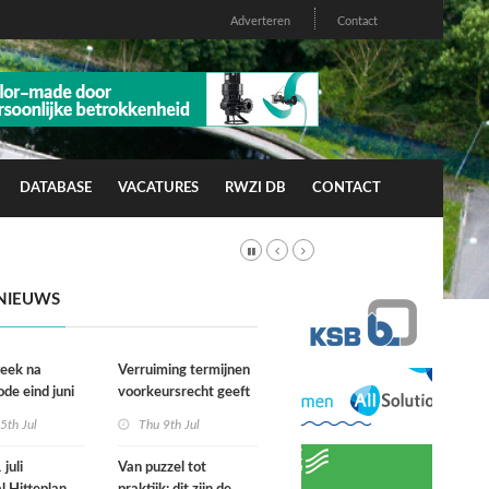
Adverteren
Contact
DATABASE
VACATURES
RWZI DB
CONTACT
NIEUWS
week na
Verruiming termijnen
ode eind juni
voorkeursrecht geeft
rfgevallen
gemeenten meer grip
5th Jul
Thu 9th Jul
wacht
op grond
juli
Van puzzel tot