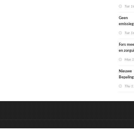
Tue 1
Geen
emissie
voor lac
Tue 1
Fors mee
en zorgu
kinderen
Mon 1
opgroeie
kwetsbar
Nieuwe
Bepalin
aangepa
Thu 1
eisen in
&
Onderdeel van:
BrancheConnect
D