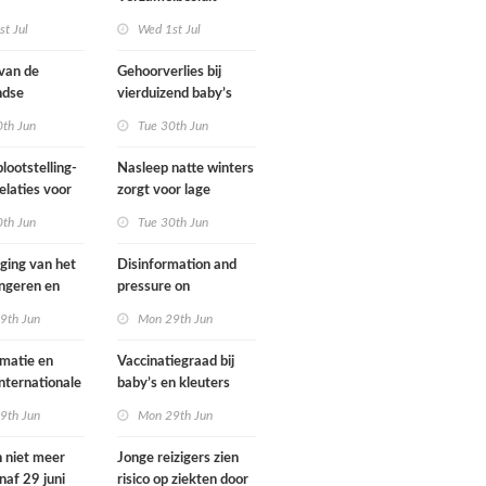
gsregeling
Omgevingswet IenW
t Jul
Wed 1st Jul
bodem en water 2026
 van de
Gehoorverlies bij
ndse
vierduizend baby’s
g heeft
snel ontdekt
0th Jun
Tue 30th Jun
met
ie over
lootstelling-
Nasleep natte winters
eid
elaties voor
zorgt voor lage
ens in
hoeveelheid nitraat
0th Jun
Tue 30th Jun
nd
onder
derogatiebedrijven,
jging van het
Disinformation and
effect afbouw
ongeren en
pressure on
derogatie nog niet
assenen dat
international
9th Jun
Mon 29th Jun
zichtbaar
h fietst
cooperation pose
major international
matie en
Vaccinatiegraad bij
threats to public
internationale
baby’s en kleuters
health in the
rking grote
licht gedaald, bij
9th Jun
Mon 29th Jun
Netherlands
ionale
tieners gestegen
en voor
n niet meer
Jonge reizigers zien
ndse
naf 29 juni
risico op ziekten door