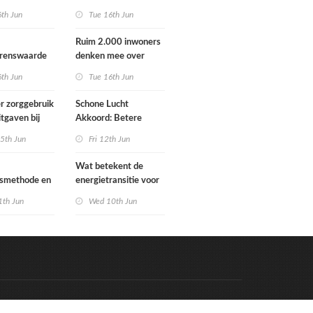
Schoorlstraat en
6th Jun
Tue 16th Jun
Werengouw voorbij
Ruim 2.000 inwoners
grenswaarde
denken mee over
hgas
toekomst
6th Jun
Tue 16th Jun
waterbeheer
r zorggebruik
Schone Lucht
itgaven bij
Akkoord: Betere
 die
luchtkwaliteit in 2030
5th Jun
Fri 12th Jun
n in
leidt tot meer
e situatie
gezondheidswinst
Wat betekent de
gsmethode en
energietransitie voor
ste MPG-
u? Ontdek het tijdens
1th Jun
Wed 10th Jun
 werking
de Schakeldagen
Code & Hosted by:
e Meern Multimedia
VDVO
Contact