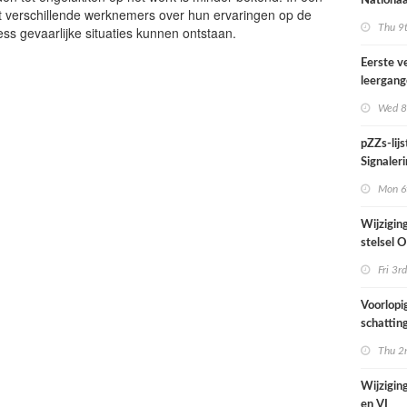
Nationaa
 verschillende werknemers over hun ervaringen op de
actief in
Thu 9t
ess gevaarlijke situaties kunnen ontstaan.
midden e
Nederla
Eerste v
leergan
professio
Wed 8
septembe
pZZs-lij
Signaleri
stoffen 
Mon 6t
onderzo
Wijzigin
stelsel
per 1 jul
Fri 3rd
Voorlopi
schatting
verhoogd
Thu 2n
zien tijd
juni
Wijziging
en VI