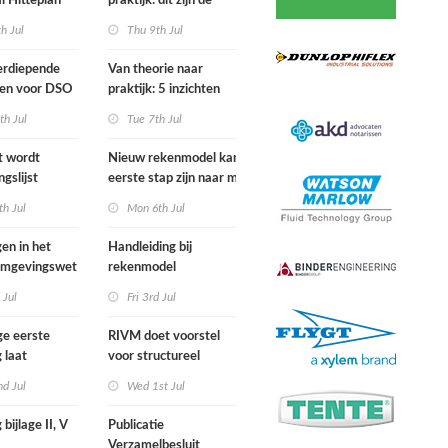
l Hitteplan
praktijk: dit zijn de
 zuiden,
belangrijkste inzichten
h Jul
Thu 9th Jul
n oosten van
van de IPLO
nd
Schakeldagen
erdiepende
Van theorie naar
gen voor DSO
praktijk: 5 inzichten
nal in
voor een succesvol
th Jul
Tue 7th Jul
r van start
projectbesluit
st wordt
Nieuw rekenmodel kan
ngslijst
eerste stap zijn naar meer
in Europees
duidelijkheid over
h Jul
Mon 6th Jul
ek
gewasbeschermingsmiddelen
en woonafstand
gen in het
Handleiding bij
 Omgevingswet
rekenmodel
i 2026
plankostenscan
 Jul
Fri 3rd Jul
beschikbaar
ge eerste
RIVM doet voorstel
 laat
voor structureel
e sterfte
meten chemische
d Jul
Wed 1st Jul
ens hittegolf in
stoffen bij inwoners
van Nederland
 bijlage II, V
Publicatie
Verzamelbesluit