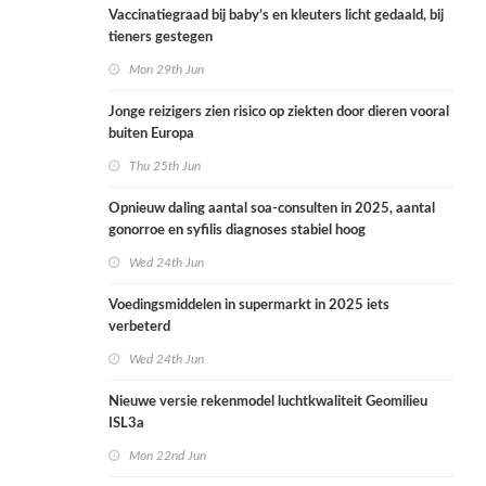
Vaccinatiegraad bij baby’s en kleuters licht gedaald, bij
tieners gestegen
Mon 29th Jun
Jonge reizigers zien risico op ziekten door dieren vooral
buiten Europa
Thu 25th Jun
Opnieuw daling aantal soa-consulten in 2025, aantal
gonorroe en syfilis diagnoses stabiel hoog
Wed 24th Jun
Voedingsmiddelen in supermarkt in 2025 iets
verbeterd
Wed 24th Jun
Nieuwe versie rekenmodel luchtkwaliteit Geomilieu
ISL3a
Mon 22nd Jun