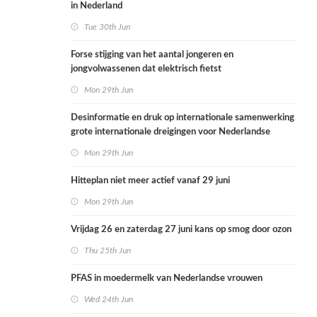
in Nederland
Tue 30th Jun
Forse stijging van het aantal jongeren en
jongvolwassenen dat elektrisch fietst
Mon 29th Jun
Desinformatie en druk op internationale samenwerking
grote internationale dreigingen voor Nederlandse
volksgezondheid
Mon 29th Jun
Hitteplan niet meer actief vanaf 29 juni
Mon 29th Jun
Vrijdag 26 en zaterdag 27 juni kans op smog door ozon
Thu 25th Jun
PFAS in moedermelk van Nederlandse vrouwen
Wed 24th Jun