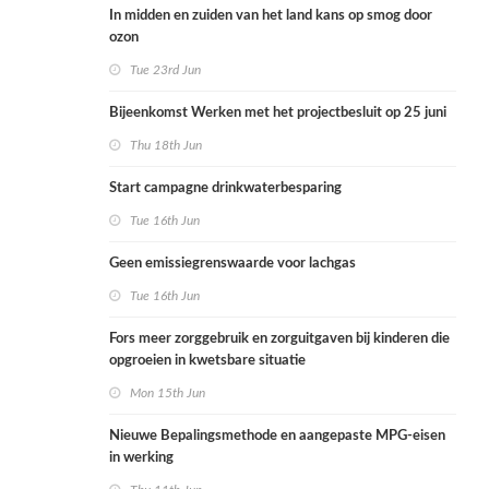
In midden en zuiden van het land kans op smog door
ozon
Tue 23rd Jun
Bijeenkomst Werken met het projectbesluit op 25 juni
Thu 18th Jun
Start campagne drinkwaterbesparing
Tue 16th Jun
Geen emissiegrenswaarde voor lachgas
Tue 16th Jun
Fors meer zorggebruik en zorguitgaven bij kinderen die
opgroeien in kwetsbare situatie
Mon 15th Jun
Nieuwe Bepalingsmethode en aangepaste MPG-eisen
in werking