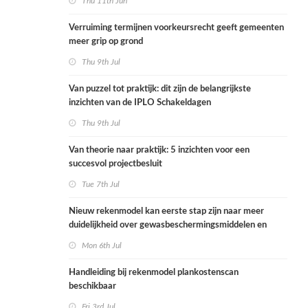
Thu 11th Jun
Verruiming termijnen voorkeursrecht geeft gemeenten
meer grip op grond
Thu 9th Jul
Van puzzel tot praktijk: dit zijn de belangrijkste
inzichten van de IPLO Schakeldagen
Thu 9th Jul
Van theorie naar praktijk: 5 inzichten voor een
succesvol projectbesluit
Tue 7th Jul
Nieuw rekenmodel kan eerste stap zijn naar meer
duidelijkheid over gewasbeschermingsmiddelen en
woonafstand
Mon 6th Jul
Handleiding bij rekenmodel plankostenscan
beschikbaar
Fri 3rd Jul