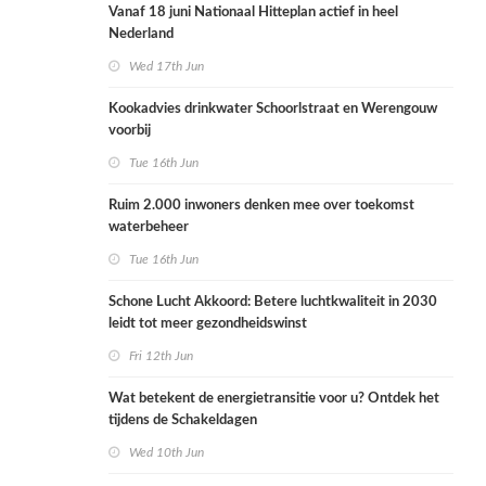
Vanaf 18 juni Nationaal Hitteplan actief in heel
Nederland
Wed 17th Jun
Kookadvies drinkwater Schoorlstraat en Werengouw
voorbij
Tue 16th Jun
Ruim 2.000 inwoners denken mee over toekomst
waterbeheer
Tue 16th Jun
Schone Lucht Akkoord: Betere luchtkwaliteit in 2030
leidt tot meer gezondheidswinst
Fri 12th Jun
Wat betekent de energietransitie voor u? Ontdek het
tijdens de Schakeldagen
Wed 10th Jun