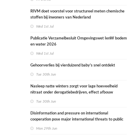
RIVM doet voorstel voor structureel meten chemische
stoffen bij inwoners van Nederland
Wed 1st Jul
Publicatie Verzamelbesluit Omgevingswet IenW bodem
en water 2026
Wed 1st Jul
Gehoorverlies bij vierduizend baby’s snel ontdekt
Tue 30th Jun
Nasleep natte winters zorgt voor lage hoeveelheid
nitraat onder derogatiebedrijven, effect afbouw
derogatie nog niet zichtbaar
Tue 30th Jun
Disinformation and pressure on international
cooperation pose major international threats to public
health in the Netherlands
Mon 29th Jun