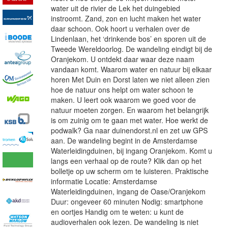
water uit de rivier de Lek het duingebied
instroomt. Zand, zon en lucht maken het water
daar schoon. Ook hoort u verhalen over de
Lindenlaan, het ‘drinkende bos’ en sporen uit de
Tweede Wereldoorlog. De wandeling eindigt bij de
Oranjekom. U ontdekt daar waar deze naam
vandaan komt. Waarom water en natuur bij elkaar
horen Met Duin en Dorst laten we niet alleen zien
hoe de natuur ons helpt om water schoon te
maken. U leert ook waarom we goed voor de
natuur moeten zorgen. En waarom het belangrijk
is om zuinig om te gaan met water. Hoe werkt de
podwalk? Ga naar duinendorst.nl en zet uw GPS
aan. De wandeling begint in de Amsterdamse
Waterleidingduinen, bij ingang Oranjekom. Komt u
langs een verhaal op de route? Klik dan op het
bolletje op uw scherm om te luisteren. Praktische
informatie Locatie: Amsterdamse
Waterleidingduinen, ingang de Oase/Oranjekom
Duur: ongeveer 60 minuten Nodig: smartphone
en oortjes Handig om te weten: u kunt de
audioverhalen ook lezen. De wandeling is niet