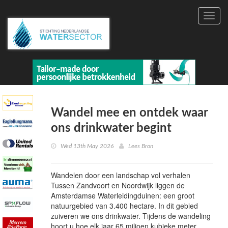
Toggl
navig
Wandel mee en ontdek waar
ons drinkwater begint
Wed 13th May 2026
Lees Bron
Wandelen door een landschap vol verhalen
Tussen Zandvoort en Noordwijk liggen de
Amsterdamse Waterleidingduinen: een groot
natuurgebied van 3.400 hectare. In dit gebied
zuiveren we ons drinkwater. Tijdens de wandeling
hoort u hoe elk jaar 65 miljoen kubieke meter