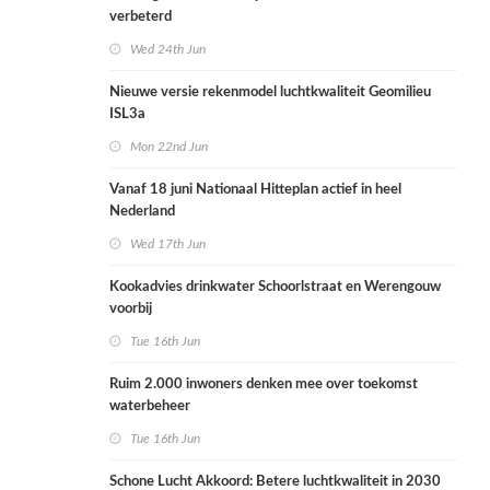
verbeterd
Wed 24th Jun
Nieuwe versie rekenmodel luchtkwaliteit Geomilieu
ISL3a
Mon 22nd Jun
Vanaf 18 juni Nationaal Hitteplan actief in heel
Nederland
Wed 17th Jun
Kookadvies drinkwater Schoorlstraat en Werengouw
voorbij
Tue 16th Jun
Ruim 2.000 inwoners denken mee over toekomst
waterbeheer
Tue 16th Jun
Schone Lucht Akkoord: Betere luchtkwaliteit in 2030