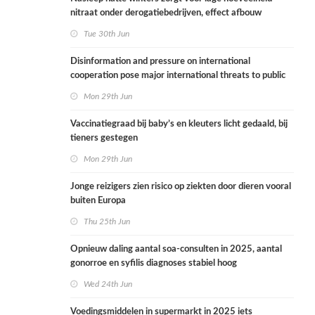
nitraat onder derogatiebedrijven, effect afbouw
derogatie nog niet zichtbaar
Tue 30th Jun
Disinformation and pressure on international
cooperation pose major international threats to public
health in the Netherlands
Mon 29th Jun
Vaccinatiegraad bij baby’s en kleuters licht gedaald, bij
tieners gestegen
Mon 29th Jun
Jonge reizigers zien risico op ziekten door dieren vooral
buiten Europa
Thu 25th Jun
Opnieuw daling aantal soa-consulten in 2025, aantal
gonorroe en syfilis diagnoses stabiel hoog
Wed 24th Jun
Voedingsmiddelen in supermarkt in 2025 iets