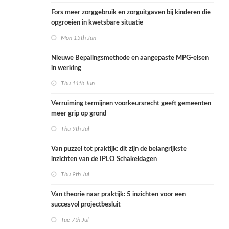
Fors meer zorggebruik en zorguitgaven bij kinderen die
opgroeien in kwetsbare situatie
Mon 15th Jun
Nieuwe Bepalingsmethode en aangepaste MPG-eisen
in werking
Thu 11th Jun
Verruiming termijnen voorkeursrecht geeft gemeenten
meer grip op grond
Thu 9th Jul
Van puzzel tot praktijk: dit zijn de belangrijkste
inzichten van de IPLO Schakeldagen
Thu 9th Jul
Van theorie naar praktijk: 5 inzichten voor een
succesvol projectbesluit
Tue 7th Jul