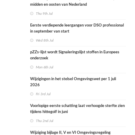
midden en oosten van Nederland
Thu 9th Jul
Eerste verdiepende leergangen voor DSO professional
in september van start
Wed 8th Jul
pZZs-lijst wordt Signaleringslijst stoffen in Europees
onderzoek
Mon 6th Jul
Wijzigingen in het stelsel Omgevingswet per 1 juli
2026
Fri 3rd Jul
Voorlopige eerste schatting laat verhoogde sterfte zien
tijdens hittegolf in juni
Thu 2nd Jul
Wijziging bijlage II, V en VI Omgevingsregeling