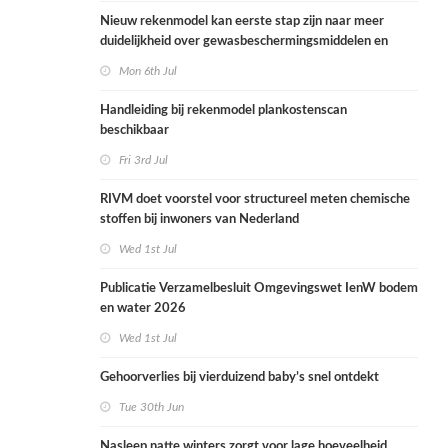
Nieuw rekenmodel kan eerste stap zijn naar meer
duidelijkheid over gewasbeschermingsmiddelen en
woonafstand
Mon 6th Jul
Handleiding bij rekenmodel plankostenscan
beschikbaar
Fri 3rd Jul
RIVM doet voorstel voor structureel meten chemische
stoffen bij inwoners van Nederland
Wed 1st Jul
Publicatie Verzamelbesluit Omgevingswet IenW bodem
en water 2026
Wed 1st Jul
Gehoorverlies bij vierduizend baby’s snel ontdekt
Tue 30th Jun
Nasleep natte winters zorgt voor lage hoeveelheid