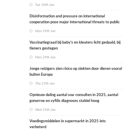
derogatie nog niet zichtbaar
Tue 30th Jun
Disinformation and pressure on international
cooperation pose major international threats to public
health in the Netherlands
Mon 29th Jun
Vaccinatiegraad bij baby’s en kleuters licht gedaald, bij
tieners gestegen
Mon 29th Jun
Jonge reizigers zien risico op ziekten door dieren vooral
buiten Europa
Thu 25th Jun
Opnieuw daling aantal soa-consulten in 2025, aantal
gonorroe en syfilis diagnoses stabiel hoog
Wed 24th Jun
Voedingsmiddelen in supermarkt in 2025 iets
verbeterd