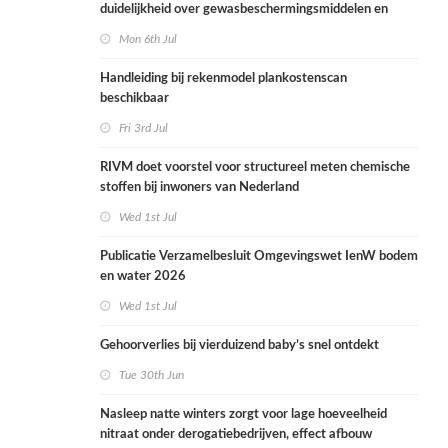
duidelijkheid over gewasbeschermingsmiddelen en
woonafstand
Mon 6th Jul
Handleiding bij rekenmodel plankostenscan
beschikbaar
Fri 3rd Jul
RIVM doet voorstel voor structureel meten chemische
stoffen bij inwoners van Nederland
Wed 1st Jul
Publicatie Verzamelbesluit Omgevingswet IenW bodem
en water 2026
Wed 1st Jul
Gehoorverlies bij vierduizend baby’s snel ontdekt
Tue 30th Jun
Nasleep natte winters zorgt voor lage hoeveelheid
nitraat onder derogatiebedrijven, effect afbouw