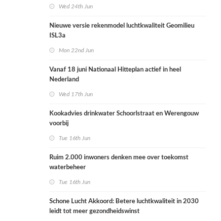
Wed 24th Jun
Nieuwe versie rekenmodel luchtkwaliteit Geomilieu
ISL3a
Mon 22nd Jun
Vanaf 18 juni Nationaal Hitteplan actief in heel
Nederland
Wed 17th Jun
Kookadvies drinkwater Schoorlstraat en Werengouw
voorbij
Tue 16th Jun
Ruim 2.000 inwoners denken mee over toekomst
waterbeheer
Tue 16th Jun
Schone Lucht Akkoord: Betere luchtkwaliteit in 2030
leidt tot meer gezondheidswinst