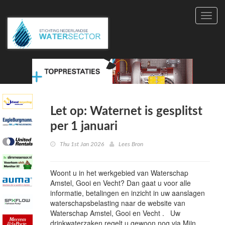
Toggl
navig
Let op: Waternet is gesplitst
per 1 januari
Thu 1st Jan 2026
Lees Bron
Woont u in het werkgebied van Waterschap
Amstel, Gooi en Vecht? Dan gaat u voor alle
informatie, betalingen en inzicht in uw aanslagen
waterschapsbelasting naar de website van
Waterschap Amstel, Gooi en Vecht . Uw
drinkwaterzaken regelt u gewoon nog via Mijn